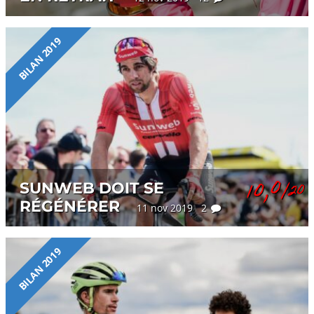
BILAN 2019
10,0
SUNWEB DOIT SE
/20
RÉGÉNÉRER
11 nov 2019 2
BILAN 2019