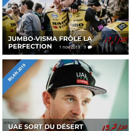
17,1
JUMBO-VISMA FRÔLE LA
/20
PERFECTION
1 nov 2019 9
BILAN 2019
13,2
UAE SORT DU DÉSERT
/20