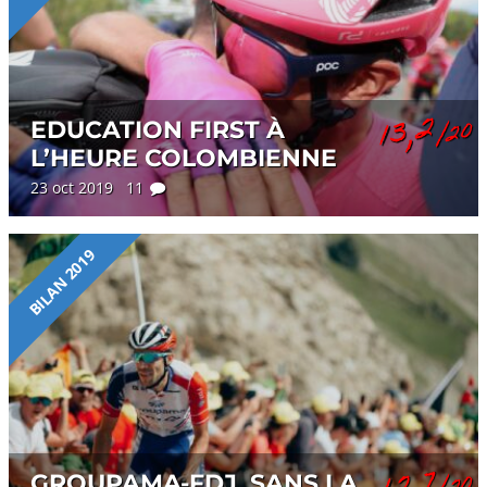
13,2
EDUCATION FIRST À
/20
L’HEURE COLOMBIENNE
23 oct 2019 11
BILAN 2019
12,7
GROUPAMA-FDJ, SANS LA
/20