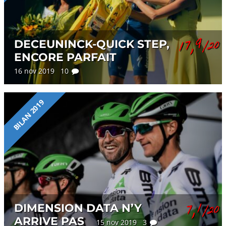
17,9
DECEUNINCK-QUICK STEP,
/20
ENCORE PARFAIT
16 nov 2019 10
BILAN 2019
7,1
DIMENSION DATA N’Y
/20
ARRIVE PAS
15 nov 2019 3