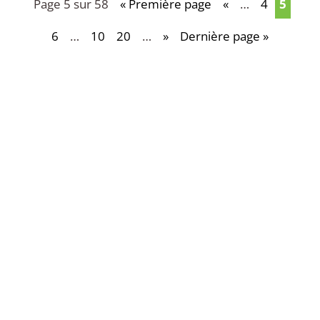
Page 5 sur 58
« Première page
«
…
4
5
6
…
10
20
…
»
Dernière page »