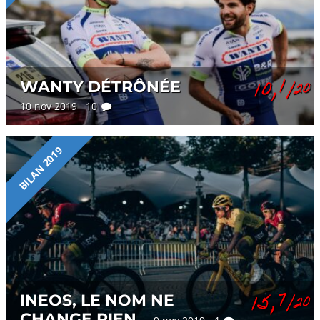
10,1
WANTY DÉTRÔNÉE
/20
10 nov 2019 10
BILAN 2019
15,7
INEOS, LE NOM NE
/20
CHANGE RIEN