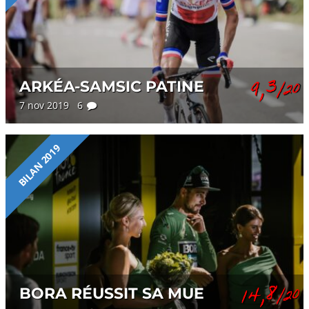
9,3
ARKÉA-SAMSIC PATINE
/20
7 nov 2019 6
BILAN 2019
14,8
BORA RÉUSSIT SA MUE
/20