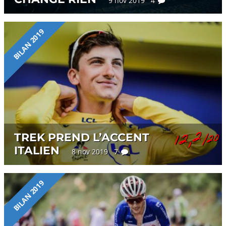
9 nov 2019 4
BILAN 2019
12,2
TREK PREND L’ACCENT
/20
ITALIEN
8 nov 2019 7
BILAN 2019