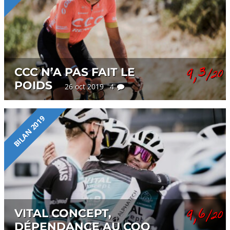
9,3
CCC N’A PAS FAIT LE
/20
POIDS
26 oct 2019 4
BILAN 2019
9,6
VITAL CONCEPT,
/20
DÉPENDANCE AU COQ