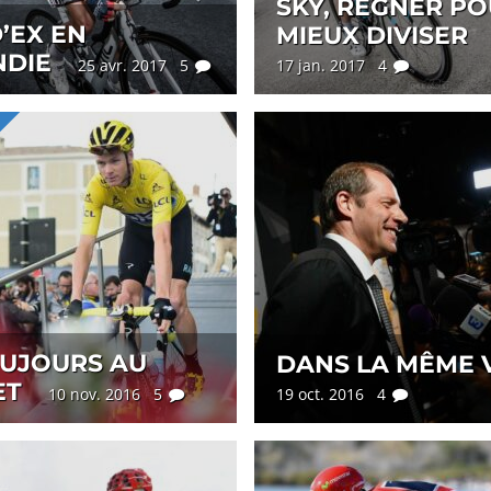
SKY, RÉGNER P
’EX EN
MIEUX DIVISER
DIE
25 avr. 2017 5
17 jan. 2017 4
OUJOURS AU
DANS LA MÊME 
ET
10 nov. 2016 5
19 oct. 2016 4