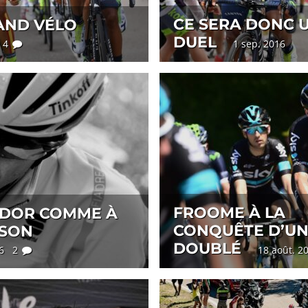
CE SERA DONC 
AND VÉLO
DUEL
6 4
1 sep. 2016
FROOME À LA
DOR COMME À
CONQUÊTE D’U
ISON
DOUBLÉ
16 2
18 août. 