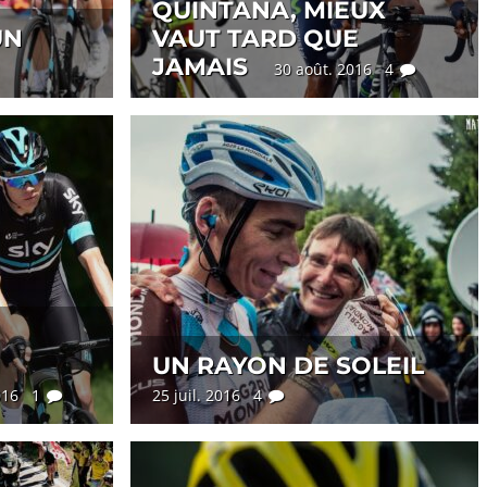
QUINTANA, MIEUX
UN
VAUT TARD QUE
JAMAIS
30 août. 2016 4
N
UN RAYON DE SOLEIL
2016 1
25 juil. 2016 4