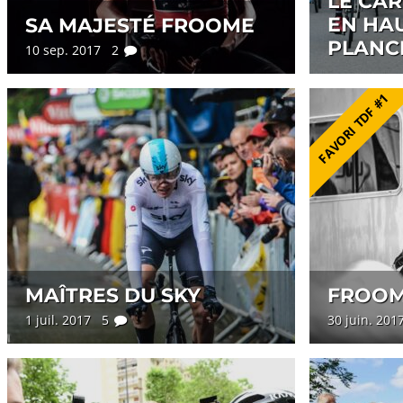
LE CA
EN HAU
SA MAJESTÉ FROOME
PLANC
10 sep. 2017 2
FAVORI TDF #1
MAÎTRES DU SKY
FROOME
1 juil. 2017 5
30 juin. 20