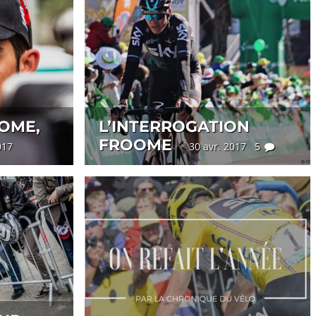
OME,
L’INTERROGATION
FROOME
2017
30 avr. 2017 5