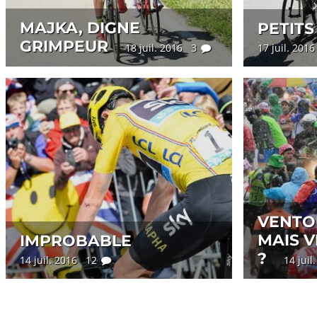
MAJKA, DIGNE
PETITS
GRIMPEUR
18 juil. 2016 3
17 juil. 201
VENTO
MAIS V
IMPROBABLE
?
14 juil. 2016 12
14 jui