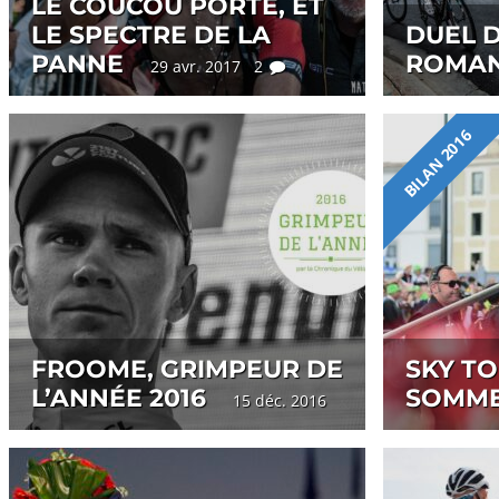
LE COUCOU PORTE, ET
LE SPECTRE DE LA
DUEL D
PANNE
ROMAN
29 avr. 2017 2
BILAN 2016
FROOME, GRIMPEUR DE
SKY T
L’ANNÉE 2016
SOMM
15 déc. 2016