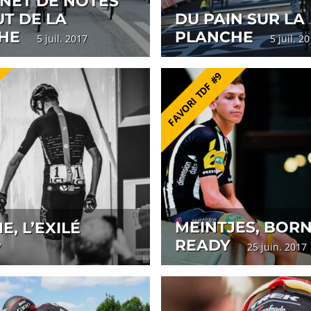
RNET DE NOTES
T DE LA
DU PAIN SUR LA
HE
PLANCHE
5 juil. 2017
5 juil. 
FAVORI TDF #9
MEINTJES, BOR
, L’EXILÉ
READY
17
25 juin. 201