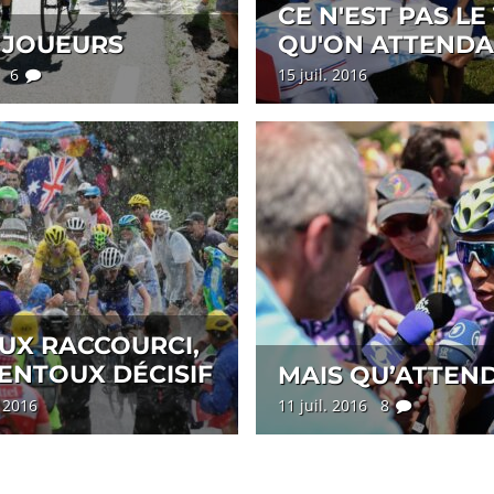
CE N'EST PAS LE
 JOUEURS
QU'ON ATTENDA
6 6
15 juil. 2016
UX RACCOURCI,
ENTOUX DÉCISIF
MAIS QU’ATTEND-
l. 2016
11 juil. 2016 8