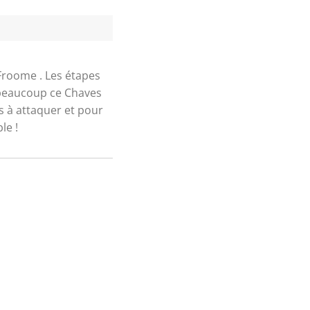
Froome . Les étapes
e beaucoup ce Chaves
as à attaquer et pour
le !