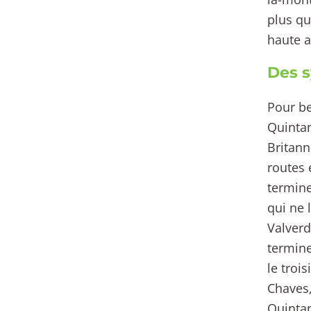
plus que
haute a
Des s
Pour be
Quintan
Britann
routes 
termine
qui ne 
Valverde
termine
le troi
Chaves
Quintan