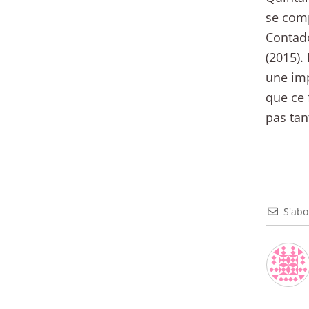
se comp
Contado
(2015).
une imp
que ce 
pas tant
S'ab