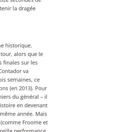
 tenir la dragée
e historique.
tour, alors que le
finales sur les
 Contador va
ois semaines, ce
sons (en 2013). Pour
miers du général – il
histoire en devenant
la même année. Mais
e (comme Froome et
reille performance