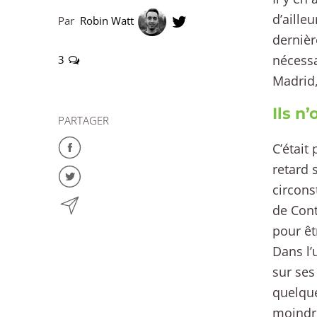
d’aille
Par
Robin Watt
dernièr
nécessa
3
Madrid,
Ils n’
PARTAGER
C’était
retard 
circons
de Cont
pour êt
Dans l’
sur ses
quelque
moindre