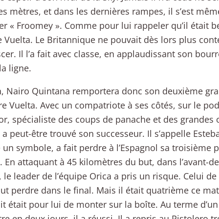
s mètres, et dans les dernières rampes, il s’est même
er « Froomey ». Comme pour lui rappeler qu’il était be
e Vuelta. Le Britannique ne pouvait dès lors plus con
cer. Il l’a fait avec classe, en applaudissant son bo
la ligne.
 Nairo Quintana remportera donc son deuxième gran
e Vuelta. Avec un compatriote à ses côtés, sur le po
r, spécialiste des coups de panache et des grandes 
, a peut-être trouvé son successeur. Il s’appelle Esteb
n symbole, a fait perdre à l’Espagnol sa troisième 
. En attaquant à 45 kilomètres du but, dans l’avant-d
, le leader de l’équipe Orica a pris un risque. Celui de 
out perdre dans le final. Mais il était quatrième ce mat
t était pour lui de monter sur la boîte. Au terme d’u
re en deux jours, il a réussi. Il a repris au Pistolero 