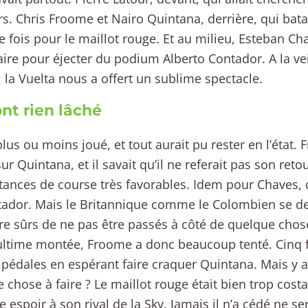
urs. Chris Froome et Nairo Quintana, derrière, qui bata
e fois pour le maillot rouge. Et au milieu, Esteban Chav
ire pour éjecter du podium Alberto Contador. A la veil
 la Vuelta nous a offert un sublime spectacle.
ont rien lâché
 plus ou moins joué, et tout aurait pu rester en l’état.
sur Quintana, et il savait qu’il ne referait pas son ret
tances de course très favorables. Idem pour Chaves, q
ador. Mais le Britannique comme le Colombien se de
re sûrs de ne pas être passés à côté de quelque chos
ultime montée, Froome a donc beaucoup tenté. Cinq foi
 pédales en espérant faire craquer Quintana. Mais y av
 chose à faire ? Le maillot rouge était bien trop costa
 espoir à son rival de la Sky. Jamais il n’a cédé ne se