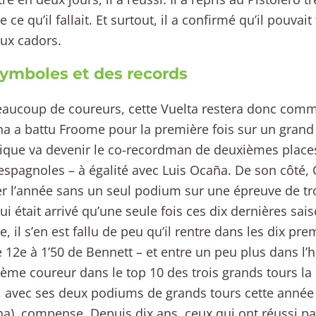
 ce qu’il fallait. Et surtout, il a confirmé qu’il pouvait
ux cadors.
ymboles et des records
aucoup de coureurs, cette Vuelta restera donc comm
a a battu Froome pour la première fois sur un grand 
ique va devenir le co-recordman de deuxièmes places 
espagnoles – à égalité avec Luis Ocaña. De son côté,
r l’année sans un seul podium sur une épreuve de tr
lui était arrivé qu’une seule fois ces dix dernières sai
, il s’en est fallu de peu qu’il rentre dans les dix pre
 12e à 1’50 de Bennett – et entre un peu plus dans l’
sième coureur dans le top 10 des trois grands tours 
, avec ses deux podiums de grands tours cette anné
a), compense. Depuis dix ans, ceux qui ont réussi pa