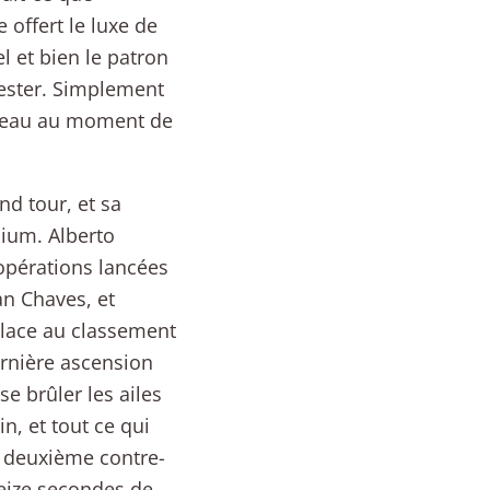
 offert le luxe de
l et bien le patron
tester. Simplement
urreau au moment de
d tour, et sa
dium. Alberto
opérations lancées
an Chaves, et
place au classement
ernière ascension
se brûler les ailes
in, et tout ce qui
n deuxième contre-
treize secondes de