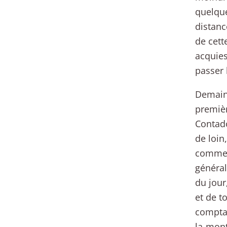
quelque
distanc
de cett
acquies
passer 
Demain,
premièr
Contado
de loin
comme u
général
du jour
et de t
comptai
la-mont