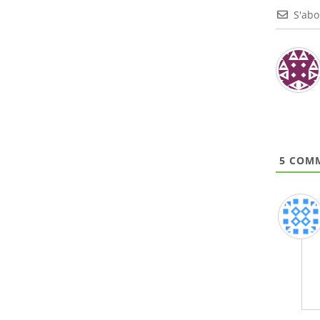
S'ab
5
COMM