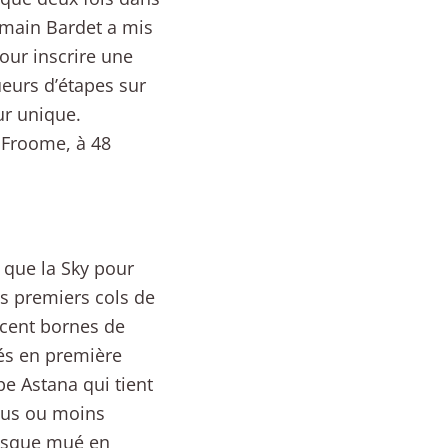
Romain Bardet a mis
our inscrire une
eurs d’étapes sur
ur unique.
s Froome, à 48
 que la Sky pour
es premiers cols de
 cent bornes de
lés en première
pe Astana qui tient
plus ou moins
presque mué en