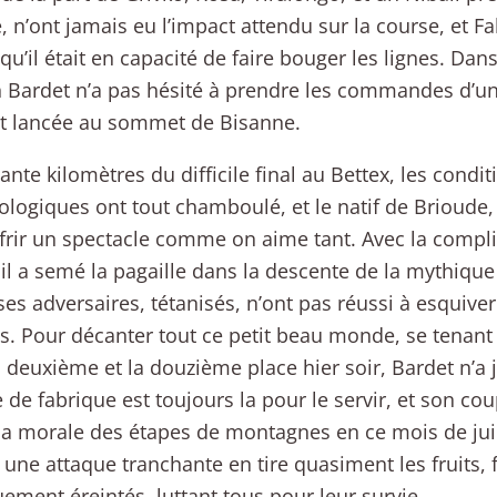
e, n’ont jamais eu l’impact attendu sur la course, et F
 qu’il était en capacité de faire bouger les lignes. Dans
Bardet n’a pas hésité à prendre les commandes d’un
st lancée au sommet de Bisanne.
ante kilomètres du difficile final au Bettex, les condit
logiques ont tout chamboulé, et le natif de Brioude,
frir un spectacle comme on aime tant. Avec la compli
 il a semé la pagaille dans la descente de la mythiq
es adversaires, tétanisés, n’ont pas réussi à esquiver
s. Pour décanter tout ce petit beau monde, se tenant
a deuxième et la douzième place hier soir, Bardet n’a 
de fabrique est toujours la pour le servir, et son cou
 morale des étapes de montagnes en ce mois de juill
 une attaque tranchante en tire quasiment les fruits,
ement éreintés, luttant tous pour leur survie.