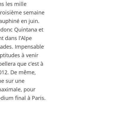
s les mille
 troisième semaine
auphiné en juin.
t donc Quintana et
t dans l’Alpe
arades. Impensable
ptitudes à venir
llera que c’est à
2012. De même,
ne sur une
 maximale, pour
dium final à Paris.