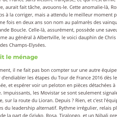
ire, aurait fait tâche, avouons-le. Cette anomalie-là, 
s à la corriger, mais a attendu le meilleur moment p
e fois en deux ans son nom au palmarès des vainqu
nde Boucle. Celle-là, assurément, possède une save
me au général à Albertville, le voici dauphin de Chri
 des Champs-Elysées.
fait le ménage
ent, il ne fait pas bon compter sur une autre équipe
 d’endiabler les étapes du Tour de France 2016 dès l
née, et espérer voir un peloton en pièces détachées à
ée. Impuissants, les Movistar se sont seulement signa
, sur la route du Lioran. Depuis ? Rien, et c’est l’équi
es du leadership alternatif. Rythme irrégulier, relais 
s de la part de Grivko, Rosa, Tiralongo, et un Nibali 