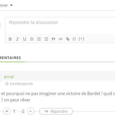
onner
{}
[+]
ENTAIRES
gougi
8 années plus tôt
et pourquoi ne pas imaginer une victoire de Bardet ! quid 
? on peut rêver
1
-2
Répondre