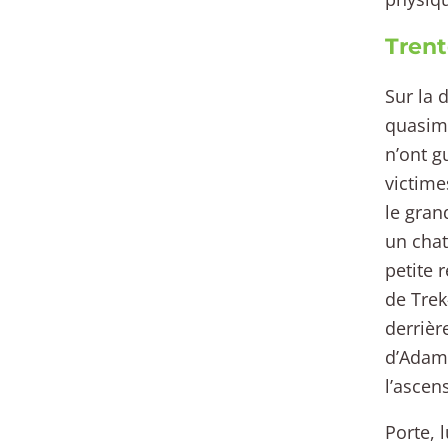
Trent
Sur la 
quasime
n’ont g
victime
le gran
un chat
petite 
de Trek
derrièr
d’Adam 
l’ascen
Porte, 