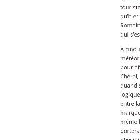
tourist
qu’hier
Romain 
qui s’e
À cinqu
météoro
pour of
Chérel,
quand s
logique
entre l
marque 
même la
portera
physiqu