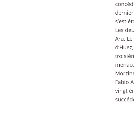
concédé
dernier
s’est é
Les deu
Aru. Le
d’Huez,
troisiè
menacer
Morzine
Fabio A
vingtiè
succéde