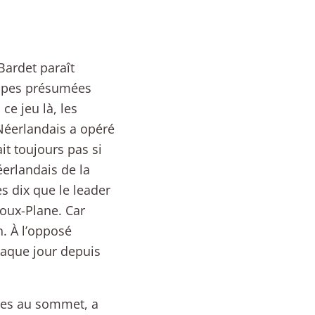
Bardet paraît
tapes présumées
ce jeu là, les
 Néerlandais a opéré
it toujours pas si
erlandais de la
s dix que le leader
Joux-Plane. Car
n. À l’opposé
haque jour depuis
ivées au sommet, a