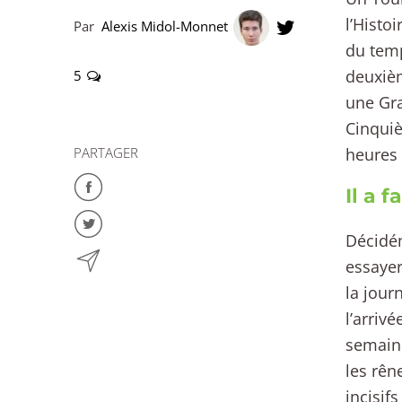
l’Histo
Par
Alexis Midol-Monnet
du temp
deuxièm
5
une Gra
Cinquiè
PARTAGER
heures
Il a 
Décidém
essayer
la jour
l’arriv
semaine
les rên
incisif