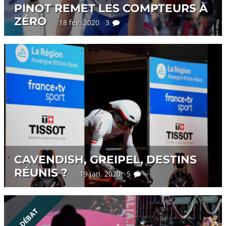
PINOT REMET LES COMPTEURS À
ZÉRO
18 fév. 2020 3
CAVENDISH, GREIPEL, DESTINS
RÉUNIS ?
19 jan. 2020 5
DÉBAT