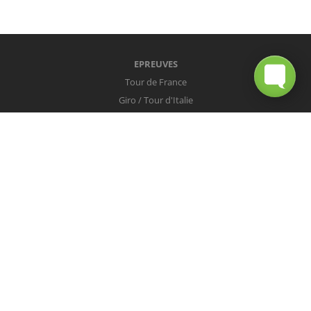
EPREUVES
Tour de France
Giro / Tour d'Italie
Vuelta / Tour d'Espagne
Milan-San Remo
Tour des Flandres
Paris-Roubaix
Liège-Bastogne-Liège
Tour de Lombardie
Championnats du Monde
COUREURS
Peter Sagan
Christopher Froome
Nairo Quintana