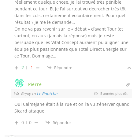
réellement quelque chose. Je l’ai trouvé très pénible
pendant ce tour. Et je l’ai surtout vu décrocher très tôt
dans les cols, certainement volontairement. Pour quel
résultat ? je me le demande…
On ne va pas revenir sur le « débat » d’avant Tour (et
surtout, on aura jamais la réponse) mais je reste
persuadé que les Vital Concept auraient pu aligner une
équipe plus passionnante que Total Direct Energie sur
ce Tour. Dommage…
2
-1
Répondre
Pierre
Reply to
Le Poutche
5 années plus tôt
Oui Calmejane était à la rue et on l’a vu s’énerver quand
Sicard attaque.
0
0
Répondre