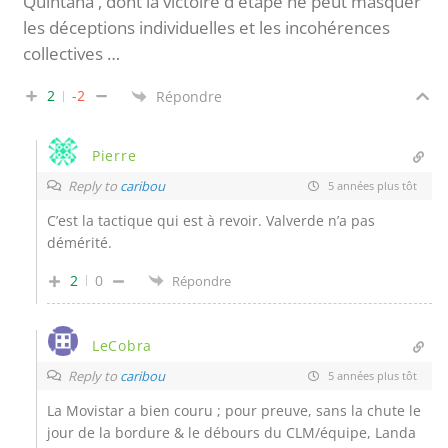
Quintana , dont la victoire d'étape ne peut masquer
les déceptions individuelles et les incohérences
collectives …
2
-2
Répondre
Pierre
Reply to
caribou
5 années plus tôt
C’est la tactique qui est à revoir. Valverde n’a pas
démérité.
2
0
Répondre
LeCobra
Reply to
caribou
5 années plus tôt
La Movistar a bien couru ; pour preuve, sans la chute le
jour de la bordure & le débours du CLM/équipe, Landa