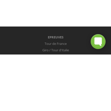
EPREUVES
Tour de France
Giro / Tour d'Italie
Vuelta / Tour d'Espagne
Milan-San Remo
Tour des Flandres
Paris-Roubaix
Liège-Bastogne-Liège
Tour de Lombardie
Championnats du Monde
COUREURS
Peter Sagan