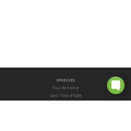
EPREUVES
Tour de France
Giro / Tour d'Italie
Vuelta / Tour d'Espagne
Milan-San Remo
Tour des Flandres
Paris-Roubaix