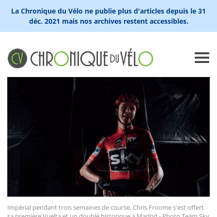
La Chronique du Vélo ne publie plus d'articles depuis le 31
déc. 2021 mais nos archives restent accessibles.
Impérial pendant trois semaines de course, Chris Froome s'est offert
sa première Vuelta et un doublé historique à Madrid - Photo Team Sky