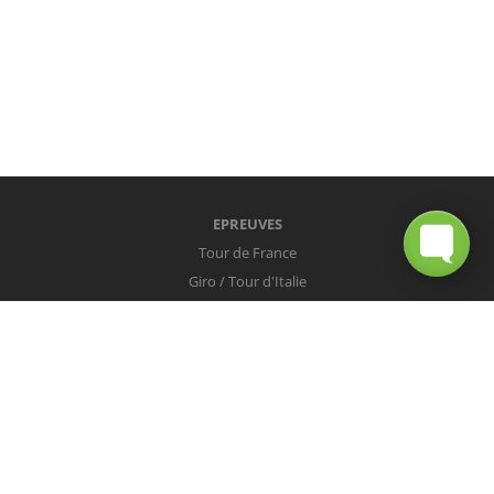
EPREUVES
Tour de France
Giro / Tour d'Italie
Vuelta / Tour d'Espagne
Milan-San Remo
Tour des Flandres
Paris-Roubaix
Liège-Bastogne-Liège
Tour de Lombardie
Championnats du Monde