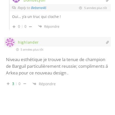
DomdeLyon
Reply to
Bebene46
5 années plus tôt
Oui… y’a un truc qui cloche !
0
0
Répondre
highlander
5 années plus tôt
Niveau esthétique je trouve la tenue de champion
de Barguil particulièrement reussie; compliments á
Arkea pour ce nouveau design .
3
0
Répondre