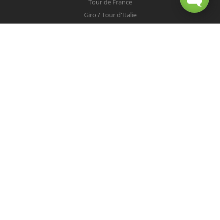
Tour de France
Giro / Tour d'Italie
Vuelta / Tour d'Espagne
Milan-San Remo
Tour des Flandres
Paris-Roubaix
Liège-Bastogne-Liège
Tour de Lombardie
Championnats du Monde
COUREURS
Peter Sagan
Christopher Froome
Nairo Quintana
Mark Cavendish
Vincenzo Nibali
Alejandro Valverde
Tom Boonen