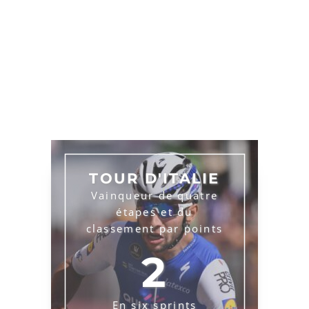
TOUR D'ITALIE
Vainqueur de quatre
étapes et du
classement par points
2
En six sprints