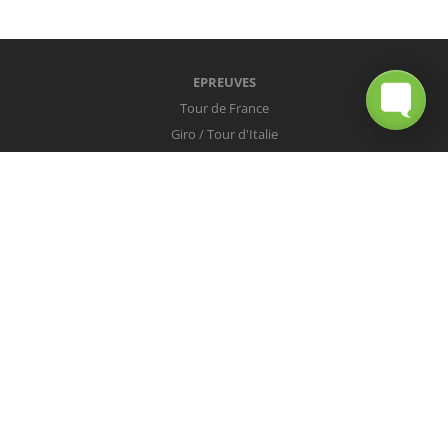
EPREUVES
Tour de France
Giro / Tour d'Italie
Vuelta / Tour d'Espagne
Milan-San Remo
Tour des Flandres
Paris-Roubaix
Liège-Bastogne-Liège
Tour de Lombardie
Championnats du Monde
COUREURS
Peter Sagan
Christopher Froome
Nairo Quintana