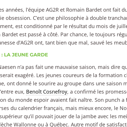
des années, l’équipe AG2R et Romain Bardet ont fait d
ie obsession. C’est une philosophie à double tranchan
ment, est conditionné par le résultat du mois de juille
Bardet est passé à côté. Par chance, le toujours régu
eunesse d’AG2R ont, tant bien que mal, sauvé les meub
 : LA JEUNE GARDE
Naesen n’a pas fait une mauvaise saison, mais dire qu’
serait exagéré. Les jeunes coureurs de la formation
e, ont donné le sourire au groupe dans une saison m
’entre eux,
Benoît Cosnefroy
, a confirmé les promess
n du monde espoir avaient fait naître. Son punch a f
rses du calendrier français, mais mieux encore, le 
supérieur qu’il pouvait jouer de la jambe avec les mei
Flèche Wallonne ou à Québec. Autre motif de satisfact