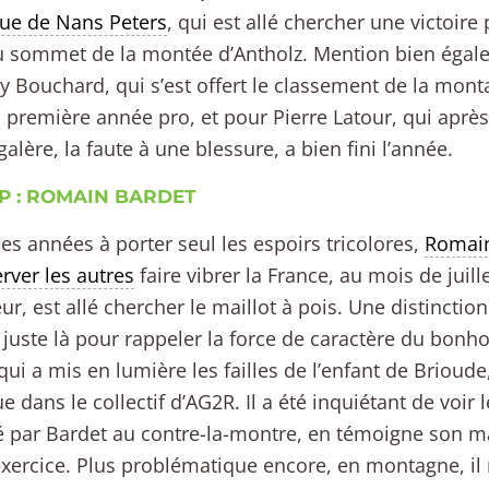
ue de Nans Peters
, qui est allé chercher une victoire 
u sommet de la montée d’Antholz. Mention bien égal
y Bouchard, qui s’est offert le classement de la mont
 première année pro, et pour Pierre Latour, qui aprè
galère, la faute à une blessure, a bien fini l’année.
P : ROMAIN BARDET
es années à porter seul les espoirs tricolores,
Romain
rver les autres
faire vibrer la France, au mois de juill
ur, est allé chercher le maillot à pois. Une distincti
 juste là pour rappeler la force de caractère du bo
qui a mis en lumière les failles de l’enfant de Brioude
e dans le collectif d’AG2R. Il a été inquiétant de voir l
 par Bardet au contre-la-montre, en témoigne son 
exercice. Plus problématique encore, en montagne, il 