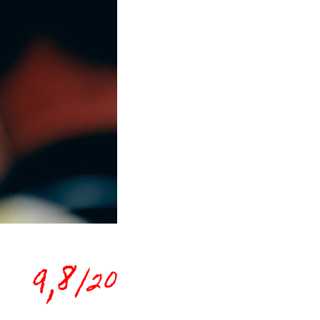
9,8
/20