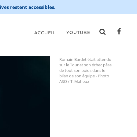
ives restent accessibles.
YOUTUBE
ACCUEIL
Romain Bardet était attendu
sur le Tour et son échec pèse
de tout son poids dans le
bilan de son équipe - Photo
ASO / T. Maheux