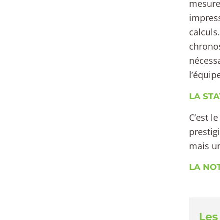
mesure 
impress
calculs
chronos
nécessa
l’équip
LA STAT
C’est l
prestig
mais un
LA NOT
Les