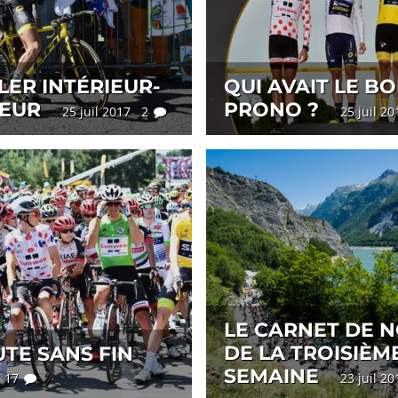
ER INTÉRIEUR-
QUI AVAIT LE B
IEUR
PRONO ?
25 juil 2017 2
25 juil 2
LE CARNET DE 
DE LA TROISIÈM
TE SANS FIN
SEMAINE
7 17
23 juil 2