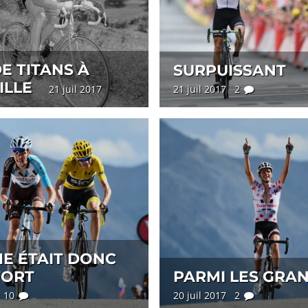
E TITANS À
SURPUISSANT
ILLE
21 juil 2017
21 juil 2017 2
E ÉTAIT DONC
FORT
PARMI LES GRA
7 10
20 juil 2017 2