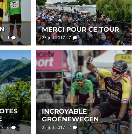
ON
MERCI POUR CE TOUR
017 1
25 juil 2017 7
NOTES
INCROYABLE
E
GROENEWEGEN
017 6
23 juil 2017 2