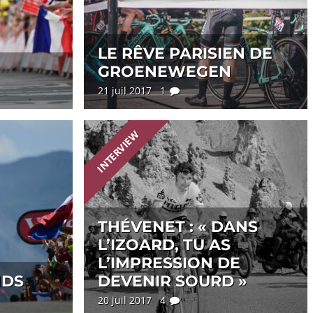
LE RÊVE PARISIEN DE
GROENEWEGEN
21 juil 2017 1
INTERVIEW
THÉVENET : « DANS
L’IZOARD, TU AS
L’IMPRESSION DE
NDS
DEVENIR SOURD »
20 juil 2017 4