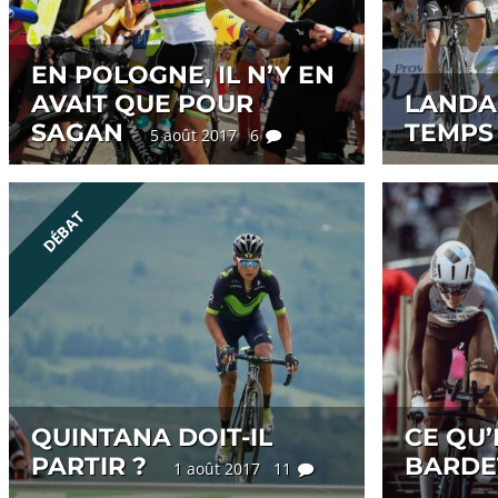
EN POLOGNE, IL N’Y EN
AVAIT QUE POUR
LANDA 
SAGAN
TEMPS
5 août 2017 6
DÉBAT
QUINTANA DOIT-IL
CE QU’
PARTIR ?
BARDE
1 août 2017 11