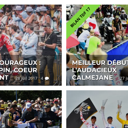
BILAN TDF 17
COURAGEUX :
MEILLEUR DÉBUT
PIN, COEUR
L’AUDACIEUX
ANT
CALMEJANE
28 juil 2017 4
27 