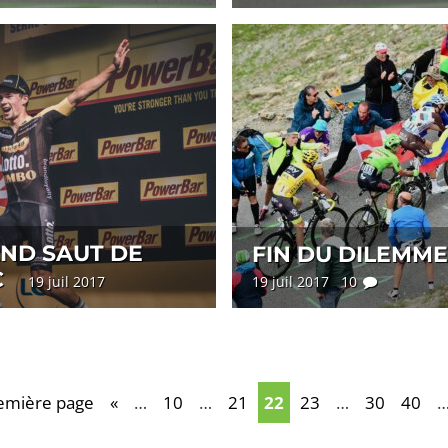
AND SAUT DE
FIN DU DILEMME
C
19 juil 2017
19 juil 2017 10
emière page
«
…
10
…
21
22
23
…
30
40