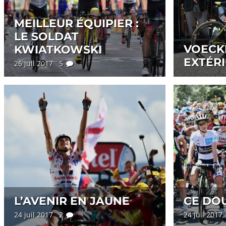
MEILLEUR ÉQUIPIER :
LE SOLDAT
VOECKL
KWIATKOWSKI
EXTÉR
26 juil 2017 5
L’AVENIR EN JAUNE
CE DOU
24 juil 2017 2
24 juil 201