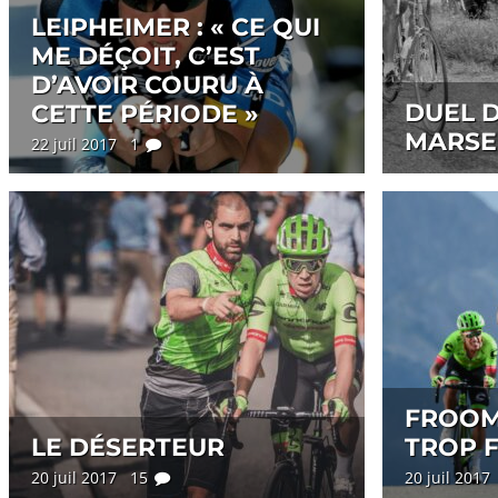
LEIPHEIMER : « CE QUI
ME DÉÇOIT, C’EST
D’AVOIR COURU À
DUEL D
CETTE PÉRIODE »
MARSE
22 juil 2017 1
FROOM
LE DÉSERTEUR
TROP 
20 juil 2017 15
20 juil 201