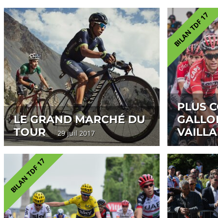
BILAN TDF 17
PLUS 
LE GRAND MARCHÉ DU
GALLO
TOUR
VAILL
29 juil 2017
BILAN TDF 17