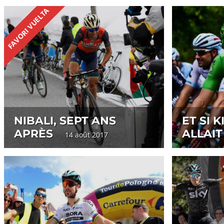
FAVORI VUELTA
NIBALI, SEPT ANS
ET SI K
APRÈS
ALLAIT
14 août 2017