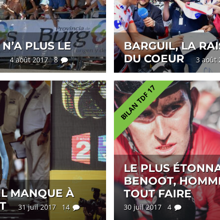
N’A PLUS LE
BARGUIL, LA RA
DU COEUR
4 août 2017 8
3 août
BILAN TDF 17
LE PLUS ÉTONNA
BENOOT, HOMM
IL MANQUE À
TOUT FAIRE
T
31 juil 2017 14
30 juil 2017 4