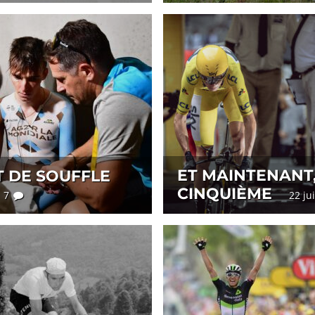
ET MAINTENANT,
T DE SOUFFLE
CINQUIÈME
7 7
22 ju