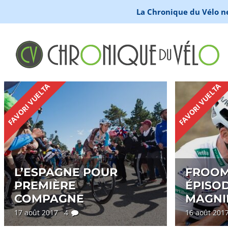
La Chronique du Vélo ne 
FAVORI VUELTA
FAVORI VUELTA
L’ESPAGNE POUR
FROOM
PREMIÈRE
ÉPISOD
COMPAGNE
MAGNI
17 août 2017 4
16 août 20