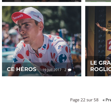
LE GR
CE HÉROS
ROGLI
19 juil 2017 2
Page 22 sur 58
« Pr