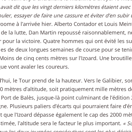
vait dit que les vingt derniers kilomètres étaient avec v
rouler, essayer de faire une cassure et éviter d’en subir
roome à l’arrivée hier. Alberto Contador et Louis Mein
 de la lutte, Dan Martin repoussé raisonnablement, n
 pour la victoire. Quatre hommes qui ont évité les sur
ies de deux longues semaines de course pour se teni
 Moins de cinq cents mètres sur l’Izoard. Une broutill
e vont avaler les coureurs.
’hui, le Tour prend de la hauteur. Vers le Galibier, 
0 mètres d’altitude, soit pratiquement mille mètres d
e Port de Balès, jusque-là point culminant de l’édition
e. Plusieurs paliers d’écarts qui pourraient faire d’
t que l’Izoard dépasse également le cap des 2000 mè
timée, l’altitude sera le facteur le plus important.
« Su
ue les deux journées consécutives sont les plus décisi