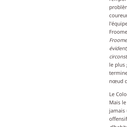
problèm
coureur
l’équip
Froome 
Froome, 
évident,
circonst
le plus
termine
nœud d
Le Colo
Mais le
jamais 
offensi