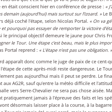
en était conscient hier en conférence de presse :
« J
s demain (aujourd’hui) mais surtout sur l’Izoard. »
Le B
urs déjà coché l’étape, selon Nicolas Portal.
« On va gé
 et pourquoi pas essayer de remporter la victoire d’étap
 le principal objectif demeure le jaune pour Chris F
gner le Tour. Une étape c’est beau, mais le plus importa
s Portal reprend :
« L’étape n’est pas une obligation. 
oard apparaît donc comme le juge de paix de ce cent-
 l’étape de cette après-midi reste dangereuse. Le Tou
ement pas aujourd’hui mais il peut se perdre. Le fin
t aux AG2R, sauf qu’entre la météo difficile et l’attit
balle vers Serre-Chevalier ne sera pas chose aisée. Ma
nt pratiquement jamais à l’épreuve des faits et les sp
vont désormais laisser place à la course, à la bagarre