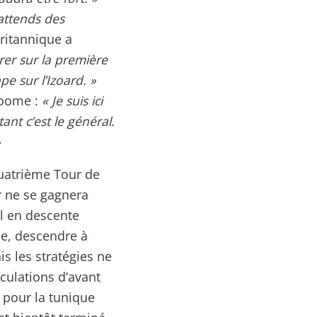
’attends des
ritannique a
rer sur la première
e sur l’Izoard. »
roome :
« Je suis ici
nt c’est le général.
»
quatrième Tour de
r ne se gagnera
al en descente
ude, descendre à
is les stratégies ne
éculations d’avant
 pour la tunique