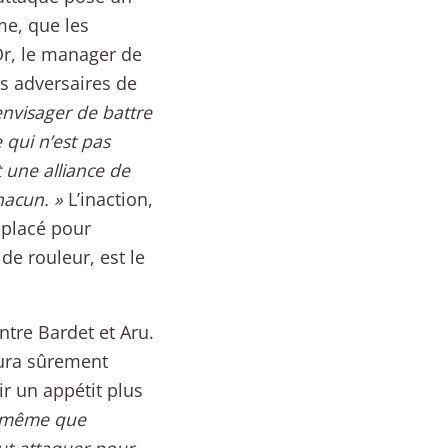
me, que les
Or, le manager de
es adversaires de
envisager de battre
 qui n’est pas
t une alliance de
hacun. »
L’inaction,
 placé pour
e rouleur, est le
ntre Bardet et Aru.
aura sûrement
ir un appétit plus
la même que