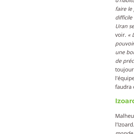
d’habit
faire le
diffici
Uran se
voir.
« L
pouvoir
une bon
de préc
toujour
l’équip
faudra 
Izoar
Malheur
l’Izoar
monde vo