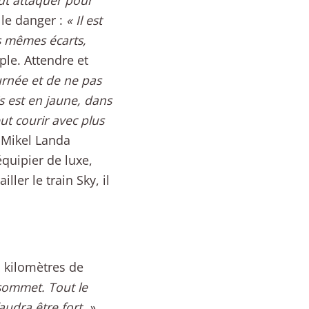
eut attaquer pour
 le danger :
« Il est
es mêmes écarts,
ple. Attendre et
urnée et de ne pas
s est en jaune, dans
ut courir avec plus
c Mikel Landa
quipier de luxe,
ler le train Sky, il
 kilomètres de
 sommet. Tout le
audra être fort. »