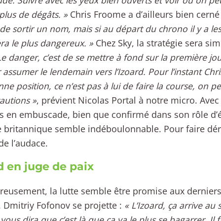
ude. Suivre avec les yeux bien ouverts et voir où on p
 plus de dégâts. »
Chris Froome a d’ailleurs bien cerné
le de sortir un nom, mais si au départ du chrono il y a l
ra le plus dangereux. »
Chez Sky, la stratégie sera sim
e danger, c’est de se mettre à fond sur la première jo
 assumer le lendemain vers l’Izoard. Pour l’instant Chri
ne position, ce n’est pas à lui de faire la course, on pe
autions »
, prévient Nicolas Portal à notre micro. Ave
s en embuscade, bien que confirmé dans son rôle d’é
e britannique semble indéboulonnable. Pour faire dérail
de l’audace.
d en juge de paix
eusement, la lutte semble être promise aux derniers
d. Dmitriy Fofonov se projette :
« L’Izoard, ça arrive au
us dira que c’est là que ça va le plus se bagarrer. Il f