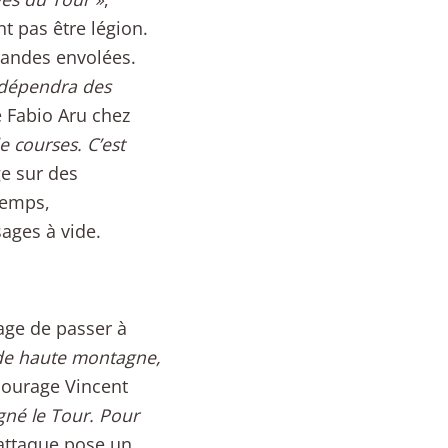
t pas être légion.
grandes envolées.
 dépendra des
e Fabio Aru chez
e courses. C’est
e sur des
temps,
ages à vide.
age de passer à
 de haute montagne,
courage Vincent
agné le Tour. Pour
’attaque pose un