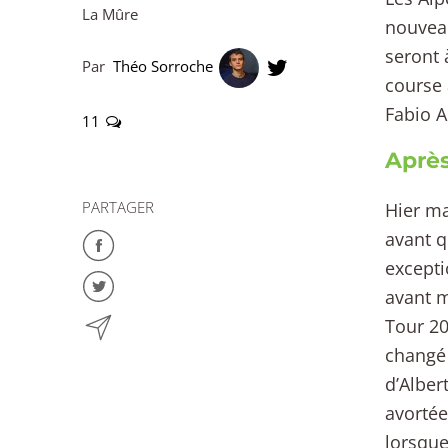
La Mûre
nouveau 
seront 
Par
Théo Sorroche
course 
Fabio A
11
Après
PARTAGER
Hier ma
avant q
excepti
avant m
Tour 20
changé 
d’Alber
avortée
lorsque