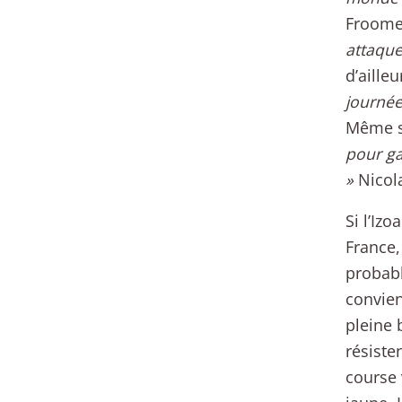
Froome 
attaque
d’aille
journée
Même si
pour ga
»
Nicola
Si l’Iz
France,
probabl
convien
pleine 
résiste
course 