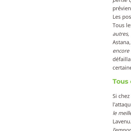
prévien
Les pos
Tous le
autres,
Astana
encore 
défaill
certain
Tous 
Si chez
l’attaq
le meil
Lavenu
l’emport