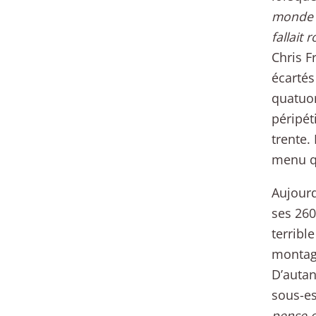
monde a
fallait 
Chris F
écartés
quatuor
péripét
trente.
menu qu
Aujourd
ses 260
terribl
montagn
D’autan
sous-es
pense q