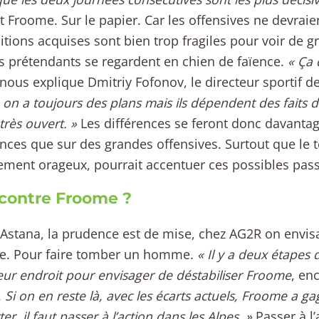
t Froome. Sur le papier. Car les offensives ne devraien
itions acquises sont bien trop fragiles pour voir de 
s prétendants se regardent en chien de faïence.
« Ça
nous explique Dmitriy Fofonov, le directeur sportif d
,
on a toujours des plans mais ils dépendent des faits d
très ouvert. »
Les différences se feront donc davantag
ances que sur des grandes offensives. Surtout que le 
ement orageux, pourrait accentuer ces possibles pass
contre Froome ?
 Astana, la prudence est de mise, chez AG2R on envis
ue. Pour faire tomber un homme.
« Il y a deux étapes
leur endroit pour envisager de déstabiliser Froome
, en
.
Si on en reste là, avec les écarts actuels, Froome a g
er, il faut passer à l’action dans les Alpes. »
Passer à l