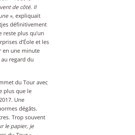
ent de côté. Il
 une »
, expliquait
tjes définitivement
e reste plus qu’un
prises d’Éole et les
r en une minute
e au regard du
sommet du Tour avec
e plus que le
 2017. Une
énormes dégâts.
tres. Trop souvent
r le papier, je
ves du Tour »
,