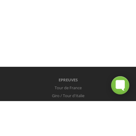
EPREUVES
Tour de France
Giro / Tour d'Italie
Vuelta / Tour d'Espagne
Milan-San Remo
Tour des Flandres
Paris-Roubaix
Liège-Bastogne-Liège