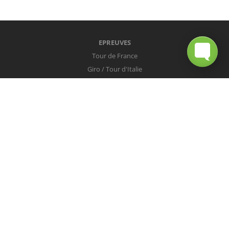
EPREUVES
Tour de France
Giro / Tour d'Italie
Vuelta / Tour d'Espagne
Milan-San Remo
Tour des Flandres
Paris-Roubaix
Liège-Bastogne-Liège
Tour de Lombardie
Championnats du Monde
COUREURS
Peter Sagan
Christopher Froome
Nairo Quintana