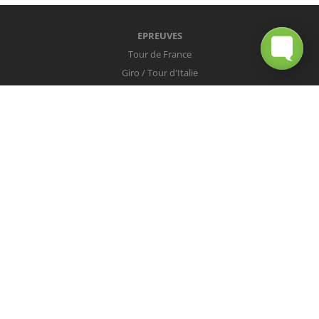
EPREUVES
Tour de France
Giro / Tour d'Italie
Vuelta / Tour d'Espagne
Milan-San Remo
Tour des Flandres
Paris-Roubaix
Liège-Bastogne-Liège
Tour de Lombardie
Championnats du Monde
COUREURS
Peter Sagan
Christopher Froome
Nairo Quintana
Mark Cavendish