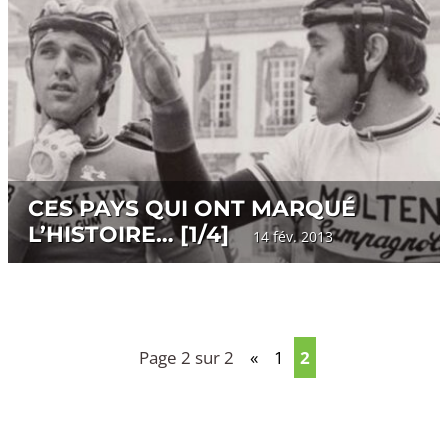
CES PAYS QUI ONT MARQUÉ
L’HISTOIRE… [1/4]
14 fév. 2013
Page 2 sur 2
«
1
2