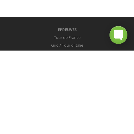
EPREUVES
Tour de France
Giro / Tour d'Italie
Vuelta / Tour d'Espagne
Milan-San Remo
Tour des Flandres
Paris-Roubaix
Liège-Bastogne-Liège
Tour de Lombardie
Championnats du Monde
COUREURS
Peter Sagan
Christopher Froome
Nairo Quintana