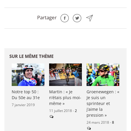
Partager
SUR LE MÊME THÈME
Notre top 50 :
Martin : « Je
Groenewegen : «
Du 50e au 31e
n’étais plus moi-
Je suis un
même »
sprinteur et
7 janvier 2019
j’aime la
11 juillet 2018 -
2
pression »
24 mars 2018 -
8