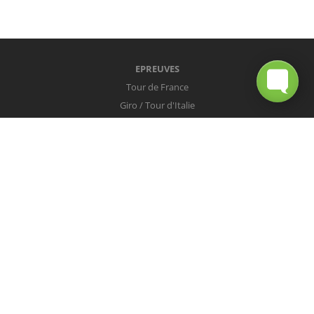
EPREUVES
Tour de France
Giro / Tour d'Italie
Vuelta / Tour d'Espagne
Milan-San Remo
Tour des Flandres
Paris-Roubaix
Liège-Bastogne-Liège
Tour de Lombardie
Championnats du Monde
COUREURS
Peter Sagan
Christopher Froome
Nairo Quintana