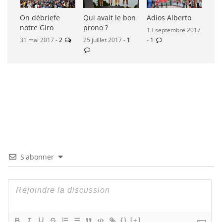
On débriefe
Qui avait le bon
Adios Alberto
notre Giro
prono ?
13 septembre 2017
31 mai 2017 -
2
25 juillet 2017 -
1
-
1
S'abonner
{}
[+]