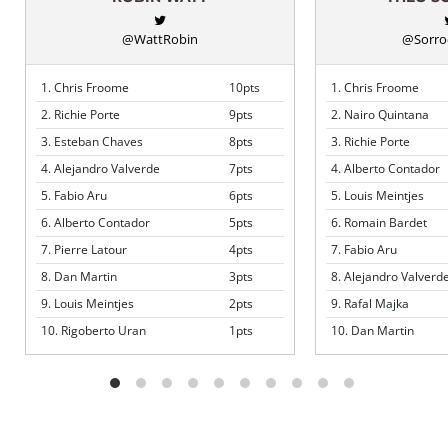
@WattRobin
@Sorro
1. Chris Froome
10pts
1. Chris Froome
2. Richie Porte
9pts
2. Nairo Quintana
3. Esteban Chaves
8pts
3. Richie Porte
4. Alejandro Valverde
7pts
4. Alberto Contador
5. Fabio Aru
6pts
5. Louis Meintjes
6. Alberto Contador
5pts
6. Romain Bardet
7. Pierre Latour
4pts
7. Fabio Aru
8. Dan Martin
3pts
8. Alejandro Valverd
9. Louis Meintjes
2pts
9. Rafal Majka
10. Rigoberto Uran
1pts
10. Dan Martin