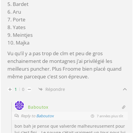
5. Bardet
6. Aru
7. Porte
8. Yates
9. Meintjes
10. Majka
Vu qu’il y a pas trop de clm et peu de gros
enchainement de montagnes j’ai privilégié les
meilleurs puncher. Plus Froome bien placé quand
même parceque c’est son épreuve.
1
0
Répondre
Baboutox
Reply to
Baboutox
7 années plus tôt
bon bah je pense que valverde malheureusement pour
lui c’est fini… Le pauvre c’était vraiment un tour pour lui