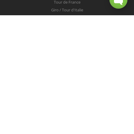
Tour de France
Giro / Tour d'Italie
Vuelta / Tour d'Espagne
Milan-San Remo
Tour des Flandres
Paris-Roubaix
Liège-Bastogne-Liège
Tour de Lombardie
Championnats du Monde
COUREURS
Peter Sagan
Christopher Froome
Nairo Quintana
Mark Cavendish
Vincenzo Nibali
Alejandro Valverde
Tom Boonen