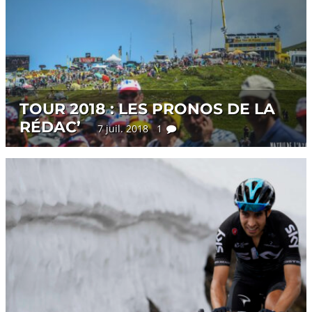
TOUR 2018 : LES PRONOS DE LA
RÉDAC’
7 juil. 2018 1