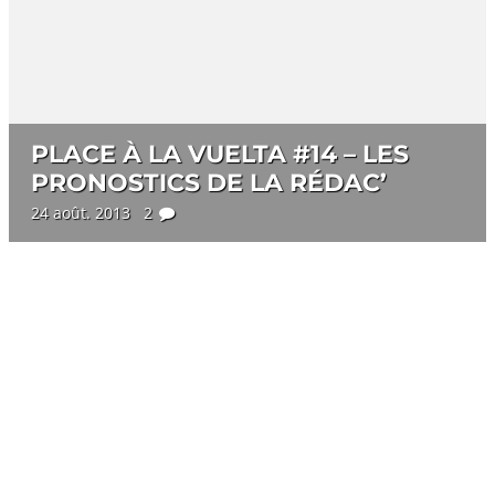
PLACE À LA VUELTA #14 – LES
PRONOSTICS DE LA RÉDAC’
24 août. 2013 2