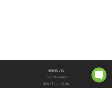
EPREUVES
Tour de France
Giro / Tour d'Italie
Vuelta / Tour d'Espagne
Milan-San Remo
Tour des Flandres
Paris-Roubaix