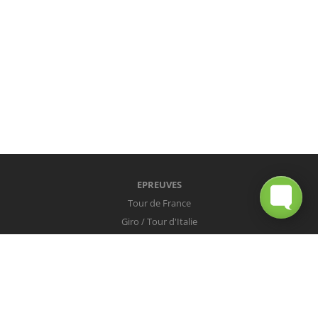
EPREUVES
Tour de France
Giro / Tour d'Italie
Vuelta / Tour d'Espagne
Milan-San Remo
Tour des Flandres
Paris-Roubaix
Liège-Bastogne-Liège