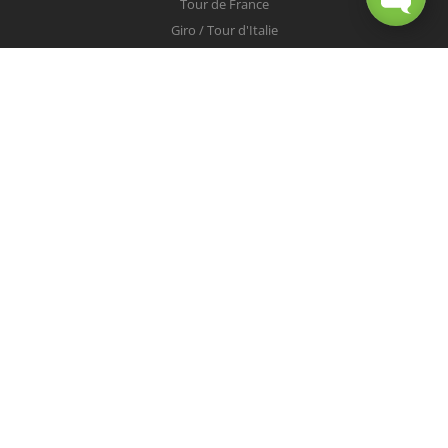
Tour de France
Giro / Tour d'Italie
Vuelta / Tour d'Espagne
Milan-San Remo
Tour des Flandres
Paris-Roubaix
Liège-Bastogne-Liège
Tour de Lombardie
Championnats du Monde
COUREURS
Peter Sagan
Christopher Froome
Nairo Quintana
Mark Cavendish
Vincenzo Nibali
Alejandro Valverde
Tom Boonen