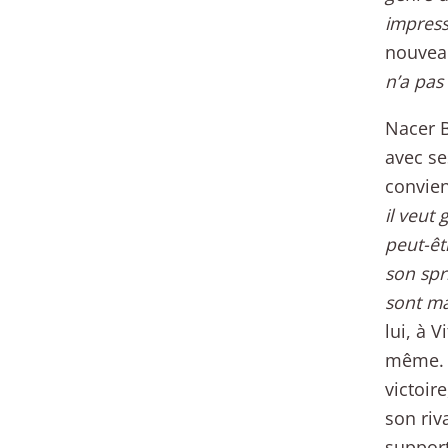
impress
nouveau
n’a pas
Nacer B
avec se
convien
il veut 
peut-êt
son spr
sont ma
lui, à V
même. M
victoir
son riv
support