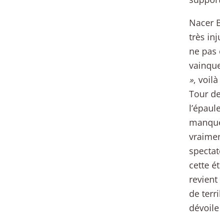
Nacer B
très in
ne pas 
vainque
»
, voil
Tour de
l’épaul
manquer
vraimen
spectat
cette é
revient
de terr
dévoile