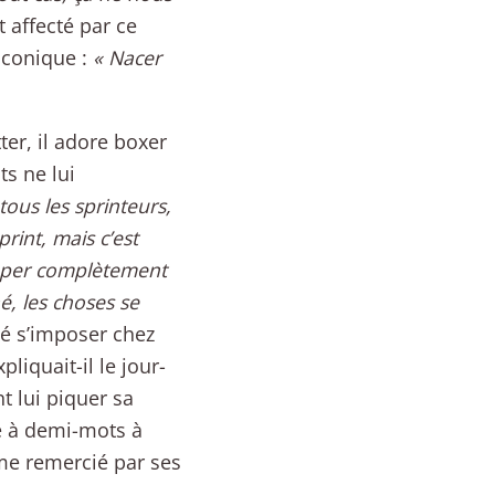
 affecté par ce
aconique :
« Nacer
er, il adore boxer
ts ne lui
ous les sprinteurs,
rint, mais c’est
opper complètement
, les choses se
é s’imposer chez
xpliquait-il le jour-
 lui piquer sa
me à demi-mots à
ême remercié par ses