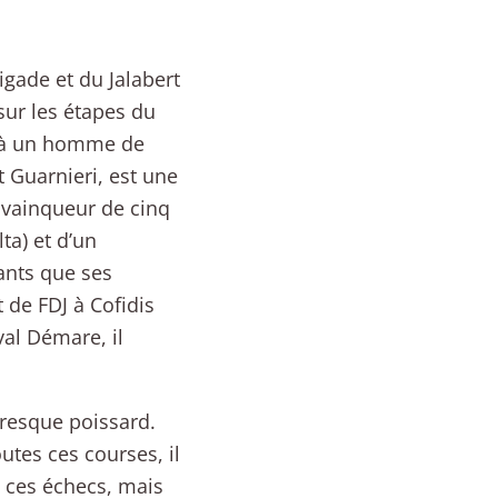
igade et du Jalabert
sur les étapes du
re à un homme de
 Guarnieri, est une
 vainqueur de cinq
ta) et d’un
ants que ses
 de FDJ à Cofidis
val Démare, il
Presque poissard.
tes ces courses, il
s ces échecs, mais