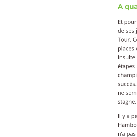
A qua
Et pour
de ses 
Tour. C
places
insulte
étapes 
champio
succès.
ne semb
stagne.
Il y a 
Hambour
n’a pas