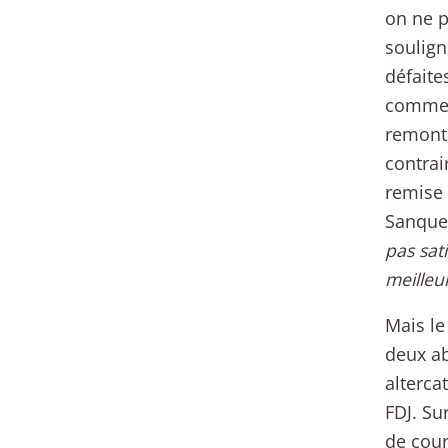
on ne p
soulign
défaite
comme l
remonte
contrai
remise 
Sanquer
pas sat
meilleu
Mais le
deux ab
alterca
FDJ. Su
de cour