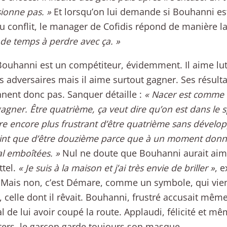
ionne pas. »
Et lorsqu’on lui demande si Bouhanni est
 conflit, le manager de Cofidis répond de manière l
 de temps à perdre avec ça. »
ouhanni est un compétiteur, évidemment. Il aime lutt
s adversaires mais il aime surtout gagner. Ses résulta
nent donc pas. Sanquer détaille :
« Nacer est comme t
gagner. Être quatrième, ça veut dire qu’on est dans le sp
re encore plus frustrant d’être quatrième sans dével
int que d’être douzième parce que à un moment donné
l emboîtées. »
Nul ne doute que Bouhanni aurait aim
ittel.
« Je suis à la maison et j’ai très envie de briller »
, e
ais non, c’est Démare, comme un symbole, qui vient
e, celle dont il rêvait. Bouhanni, frustré accusait mê
al de lui avoir coupé la route. Applaudi, félicité et m
ers, le garçon garde toujours son masque.