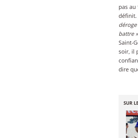
pas au 
définit
déroge p
battre 
Saint-G
soir, i
confian
dire qu
SUR L