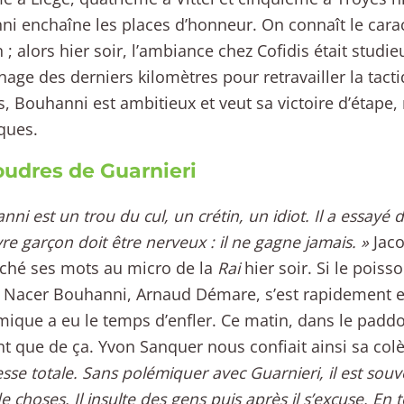
i enchaîne les places d’honneur. On connaît le cara
 ; alors hier soir, l’ambiance chez Cofidis était stu
nnage des derniers kilomètres pour retravailler la tact
, Bouhanni est ambitieux et veut sa victoire d’étape,
ques.
oudres de Guarnieri
ni est un trou du cul, un crétin, un idiot. Il a essayé 
re garçon doit être nerveux : il ne gagne jamais. »
Jaco
ché ses mots au micro de la
Rai
hier soir. Si le poiss
e Nacer Bouhanni, Arnaud Démare, s’est rapidement e
mique a eu le temps d’enfler. Ce matin, dans le paddo
nt que de ça. Yvon Sanquer nous confiait ainsi sa colè
esse totale. Sans polémiquer avec Guarnieri, il est sou
e choses. Il insulte des gens puis après il s’excuse. En 