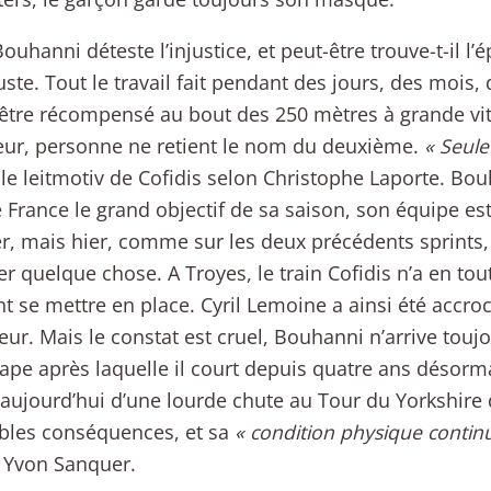
ouhanni déteste l’injustice, et peut-être trouve-t-il l’
juste. Tout le travail fait pendant des jours, des mois
être récompensé au bout des 250 mètres à grande vite
ur, personne ne retient le nom du deuxième.
« Seule
à le leitmotiv de Cofidis selon Christophe Laporte. Bou
 France le grand objectif de sa saison, son équipe e
er, mais hier, comme sur les deux précédents sprints, 
 quelque chose. A Troyes, le train Cofidis n’a en tou
t se mettre en place. Cyril Lemoine a ainsi été accro
eur. Mais le constat est cruel, Bouhanni n’arrive touj
tape après laquelle il court depuis quatre ans désormai
 aujourd’hui d’une lourde chute au Tour du Yorkshire 
ibles conséquences, et sa
« condition physique continu
 Yvon Sanquer.