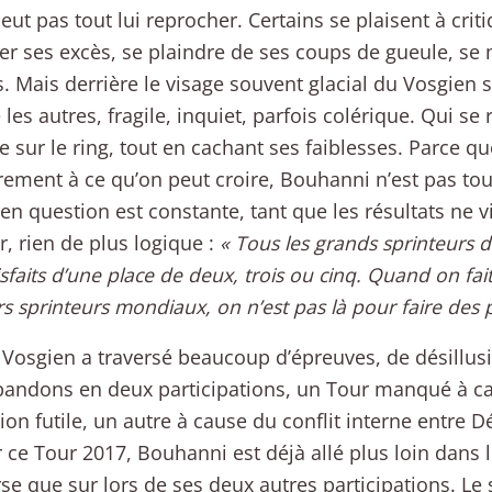
eut pas tout lui reprocher. Certains se plaisent à cri
er ses excès, se plaindre de ses coups de gueule, se
s. Mais derrière le visage souvent glacial du Vosgie
es autres, fragile, inquiet, parfois colérique. Qui se 
 sur le ring, tout en cachant ses faiblesses. Parce q
rement à ce qu’on peut croire, Bouhanni n’est pas touj
en question est constante, tant que les résultats ne 
, rien de plus logique :
« Tous les grands sprinteurs 
isfaits d’une place de deux, trois ou cinq. Quand on fait
rs sprinteurs mondiaux, on n’est pas là pour faire des 
 Vosgien a traversé beaucoup d’épreuves, de désillusi
andons en deux participations, un Tour manqué à c
tion futile, un autre à cause du conflit interne entre D
r ce Tour 2017, Bouhanni est déjà allé plus loin dans 
se que sur lors de ses deux autres participations. Le