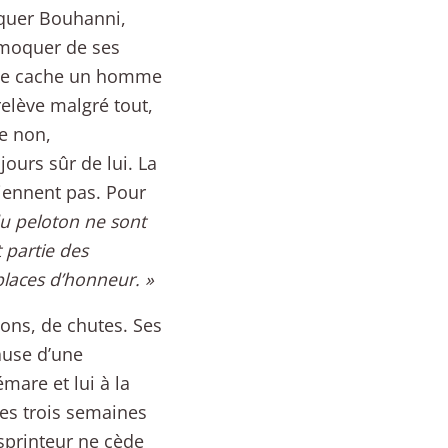
tiquer Bouhanni,
 moquer de ses
n se cache un homme
relève malgré tout,
ue non,
ours sûr de lui. La
viennent pas. Pour
du peloton ne sont
 partie des
places d’honneur. »
ons, de chutes. Ses
ause d’une
émare et lui à la
les trois semaines
 sprinteur ne cède