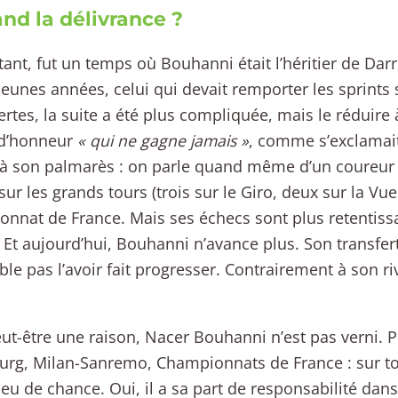
nd la délivrance ?
tant, fut un temps où Bouhanni était l’héritier de Darr
jeunes années, celui qui devait remporter les sprints 
ertes, la suite a été plus compliquée, mais le rédui
 d’honneur
« qui ne gagne jamais »
, comme s’exclamait
 à son palmarès : on parle quand même d’un coureur
sur les grands tours (trois sur le Giro, deux sur la Vuel
nnat de France. Mais ses échecs sont plus retentiss
 Et aujourd’hui, Bouhanni n’avance plus. Son transfert
le pas l’avoir fait progresser. Contrairement à son ri
peut-être une raison, Nacer Bouhanni n’est pas verni. 
g, Milan-Sanremo, Championnats de France : sur tou
 eu de chance. Oui, il a sa part de responsabilité dan