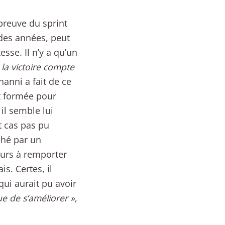
épreuve du sprint
, des années, peut
sse. Il n’y a qu’un
 la victoire compte
hanni a fait de ce
st formée pour
il semble lui
t cas pas pu
ché par un
ours à remporter
s. Certes, il
qui aurait pu avoir
e de s’améliorer »
,