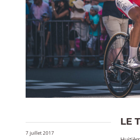
LE 
7 juillet 2017
Huitièm