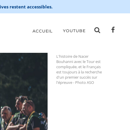
ives restent accessibles.
YOUTUBE
ACCUEIL
L'histoire de Nacer
Bouhanni avec le Tour est
compliquée, et le Français
est toujours à la recherche
d'un premier succès sur
l'épreuve - Photo ASO