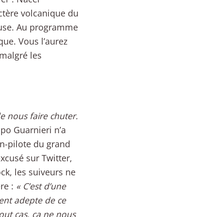
ctère volcanique du
dieuse. Au programme
ique. Vous l’aurez
 malgré les
de nous faire chuter.
po Guarnieri n’a
on-pilote du grand
xcusé sur Twitter,
ck, les suiveurs ne
re :
« C’est d’une
vent adepte de ce
tout cas, ça ne nous