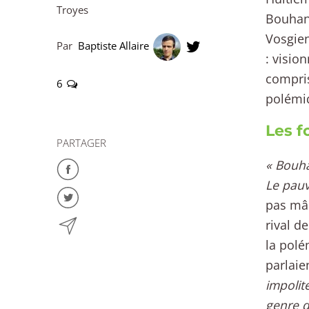
Troyes
Bouhann
Vosgien
Par
Baptiste Allaire
: visio
compris
6
polémi
Les f
PARTAGER
« Bouhan
Le pauv
pas mâ
rival d
la polé
parlaie
impolit
genre d