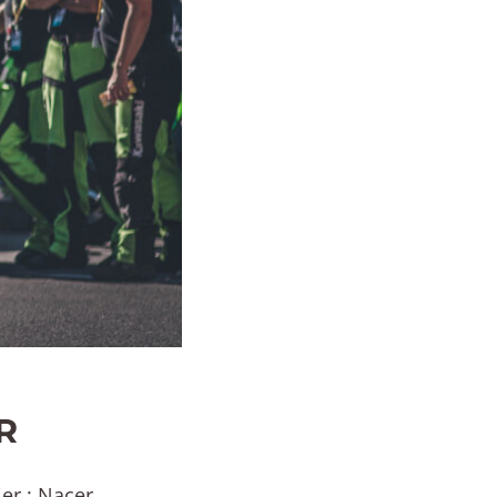
R
er : Nacer