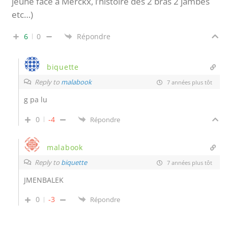
jeune face à Merckx, l’histoire des 2 bras 2 jambes
etc…)
6
0
Répondre
biquette
Reply to
malabook
7 années plus tôt
g pa lu
0
-4
Répondre
malabook
Reply to
biquette
7 années plus tôt
JMENBALEK
0
-3
Répondre