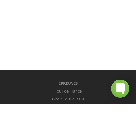
EPREUVES
Tour de France
Giro / Tour d'Italie
Vuelta / Tour d'Espagne
Milan-San Remo
Tour des Flandres
Paris-Roubaix