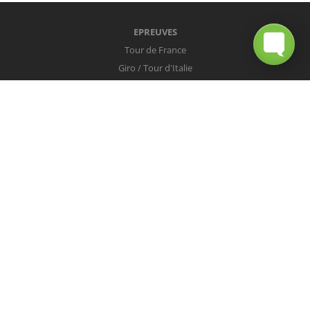
EPREUVES
Tour de France
Giro / Tour d'Italie
Vuelta / Tour d'Espagne
Milan-San Remo
Tour des Flandres
Paris-Roubaix
Liège-Bastogne-Liège
Tour de Lombardie
Championnats du Monde
COUREURS
Peter Sagan
Christopher Froome
Nairo Quintana
Mark Cavendish
Vincenzo Nibali