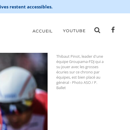
ives restent accessibles.
YOUTUBE
ACCUEIL
Thibaut Pinot, leader d'une
équipe Groupama-FDJ qui a
su jouer avec les grosses
écuries sur ce chrono par
équipes, est bien placé au
général - Photo ASO / P.
Ballet