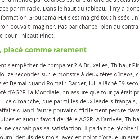
face par miracle. Dans le haut du tableau, il n’y a don
 formation Groupama-FDJ s’est malgré tout hissée un
l’on pouvait imaginer. Pas par chance, bien au contra
e pour Thibaut Pinot.
t, placé comme rarement
 s’empêcher de comparer ? A Bruxelles, Thibaut Pi
ouze secondes sur le monstre à deux têtes d’Ineos,
et Bernal quand Romain Bardet, lui, a lâché 59 sec
ôté d’AG2R La Mondiale, on assure que tout ça était pr
r, ce dimanche, que parmi les deux leaders français, l
ffaire quand l’autre pouvait difficilement perdre dava
quipes et aucun favori derrière AG2R. A l’arrivée, Thibau
, ne cachait pas sa satisfaction. Il parlait de récolter 
 fourni depuis des mois, avec en point d’orgue un stag