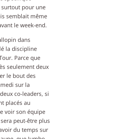
, surtout pour une
tois semblait même
 avant le week-end.
allopin dans
é la discipline
 Tour. Parce que
rès seulement deux
her le bout des
amedi sur la
deux co-leaders, si
nt placés au
de voir son équipe
 sera peut-être plus
avoir du temps sur
 jaune, que Jumbo-