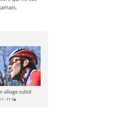
jamais.
n alliage subtil
019 -
11