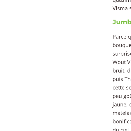
Visma s
Jumbo
Parce q
bouquet
surpris
Wout Va
bruit, 
puis Th
cette s
peu goû
jaune, 
matelas
bonific
du ciel