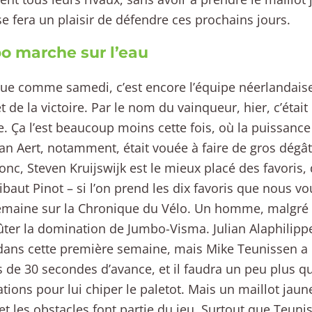
e fera un plaisir de défendre ces prochains jours.
 marche sur l’eau
ue comme samedi, c’est encore l’équipe néerlandaise q
 de la victoire. Par le nom du vainqueur, hier, c’étai
e. Ça l’est beaucoup moins cette fois, où la puissance
n Aert, notamment, était vouée à faire de gros dégâts
donc, Steven Kruijswijk est le mieux placé des favoris,
ibaut Pinot – si l’on prend les dix favoris que nous v
emaine sur la Chronique du Vélo. Un homme, malgré t
ter la domination de Jumbo-Visma. Julian Alaphilippe
dans cette première semaine, mais Mike Teunissen a
 de 30 secondes d’avance, et il faudra un peu plus qu
ations pour lui chiper le paletot. Mais un maillot ja
 et les obstacles font partie du jeu. Surtout que Teunis