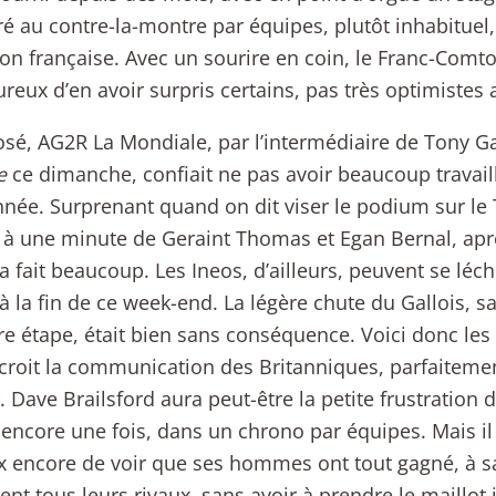
é au contre-la-montre par équipes, plutôt inhabituel
on française. Avec un sourire en coin, le Franc-Com
ureux d’en avoir surpris certains, pas très optimistes
osé, AG2R La Mondiale, par l’intermédiaire de Tony G
e
ce dimanche, confiait ne pas avoir beaucoup travaill
nnée. Surprenant quand on dit viser le podium sur le
 à une minute de Geraint Thomas et Egan Bernal, ap
ça fait beaucoup. Les Ineos, d’ailleurs, peuvent se léc
 à la fin de ce week-end. La légère chute du Gallois, s
e étape, était bien sans conséquence. Voici donc les 
 croit la communication des Britanniques, parfaiteme
. Dave Brailsford aura peut-être la petite frustration 
 encore une fois, dans un chrono par équipes. Mais il
 encore de voir que ses hommes ont tout gagné, à s
nt tous leurs rivaux, sans avoir à prendre le maillot