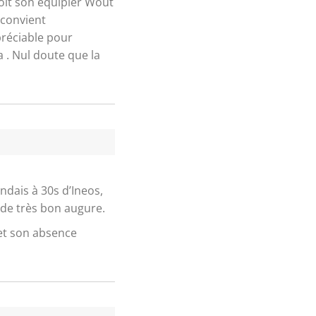
oit son équipier Wout
i convient
ppréciable pour
a . Nul doute que la
ndais à 30s d’Ineos,
st de très bon augure.
e et son absence