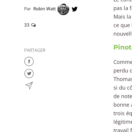
pas la 
Par
Robin Watt
Mais la
ce que 
33
nouvell
Pino
PARTAGER
Comment
perdu d
Thomas 
si du c
de note
bonne a
trois é
légitime
travail