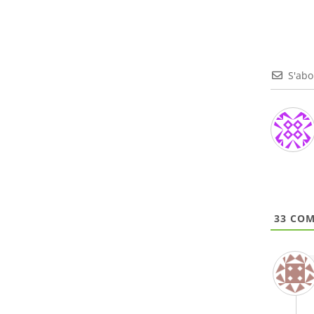
S'ab
33
COM