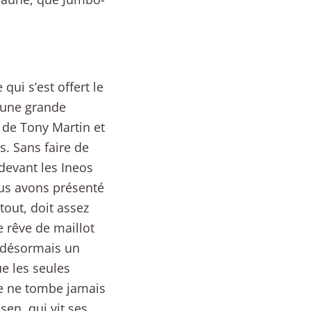
ui s’est offert le
t une grande
 de Tony Martin et
. Sans faire de
 devant les Ineos
ous avons présenté
out, doit assez
 rêve de maillot
 désormais un
e les seules
une ne tombe jamais
sen, qui vit ses