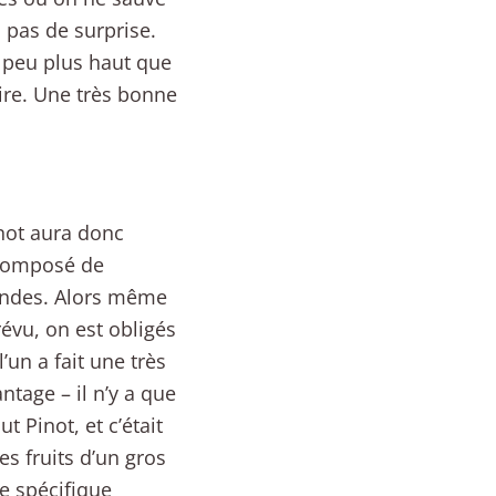
c pas de surprise.
 peu plus haut que
ire. Une très bonne
not aura donc
 composé de
ondes. Alors même
évu, on est obligés
’un a fait une très
ntage – il n’y a que
t Pinot, et c’était
les fruits d’un gros
e spécifique