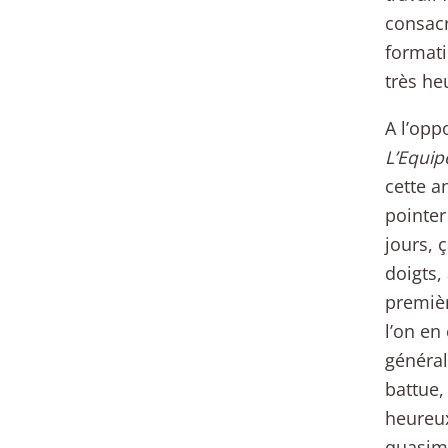
consacr
formati
très he
A l’opp
L’Equip
cette a
pointer
jours, 
doigts,
premièr
l’on en
général
battue,
heureux
quasime