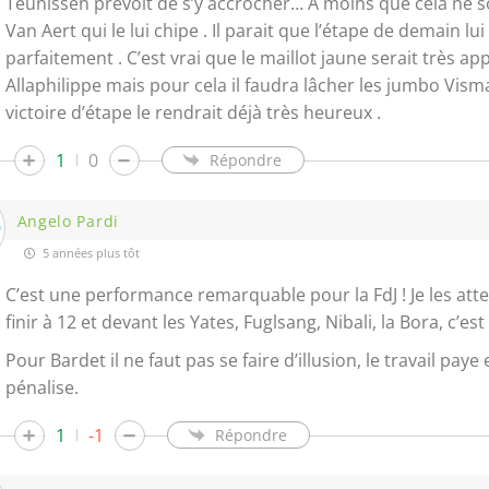
Teunissen prévoit de s’y accrocher… A moins que cela ne s
Van Aert qui le lui chipe . Il parait que l’étape de demain lu
parfaitement . C’est vrai que le maillot jaune serait très a
Allaphilippe mais pour cela il faudra lâcher les jumbo Vism
victoire d’étape le rendrait déjà très heureux .
1
0
Répondre
Angelo Pardi
5 années plus tôt
C’est une performance remarquable pour la FdJ ! Je les atte
finir à 12 et devant les Yates, Fuglsang, Nibali, la Bora, c’e
Pour Bardet il ne faut pas se faire d’illusion, le travail pay
pénalise.
1
-1
Répondre