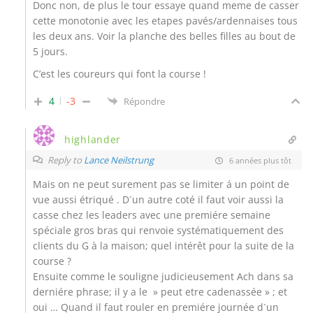
Donc non, de plus le tour essaye quand meme de casser
cette monotonie avec les etapes pavés/ardennaises tous
les deux ans. Voir la planche des belles filles au bout de
5 jours.
C’est les coureurs qui font la course !
4
-3
Répondre
highlander
Reply to
Lance Neilstrung
6 années plus tôt
Mais on ne peut surement pas se limiter á un point de
vue aussi étriqué . D´un autre coté il faut voir aussi la
casse chez les leaders avec une premiére semaine
spéciale gros bras qui renvoie systématiquement des
clients du G à la maison; quel intérêt pour la suite de la
course ?
Ensuite comme le souligne judicieusement Ach dans sa
derniére phrase; il y a le » peut etre cadenassée » ; et
oui … Quand il faut rouler en premiére journée d´un