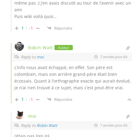
même pas :) j’en avais discuté au tour de l’avenir avec un
ami
Puis wiki voilà quoi…
1
-1
Répondre
Robin Watt
Auteur
Reply to
moi
7 années plus tôt
L’info nous avait échappé, en effet. Son père est
colombien, mais son arrière grand-père était bien
écossais. Quant à l’orthographe exacte qui aurait évolué,
je n’ai rien trouvé à ce sujet, mais c’est peut-être vrai.
1
-1
Répondre
moi
Reply to
Robin Watt
7 années plus tôt
j’étais pas loin lol