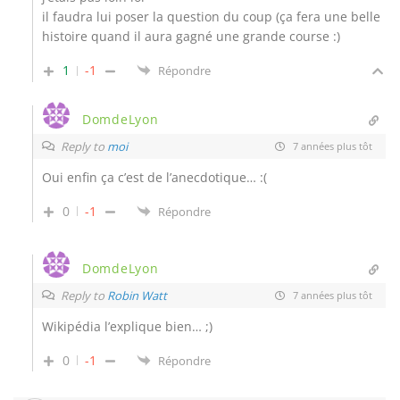
il faudra lui poser la question du coup (ça fera une belle
histoire quand il aura gagné une grande course :)
1
-1
Répondre
DomdeLyon
Reply to
moi
7 années plus tôt
Oui enfin ça c’est de l’anecdotique… :(
0
-1
Répondre
DomdeLyon
Reply to
Robin Watt
7 années plus tôt
Wikipédia l’explique bien… ;)
0
-1
Répondre