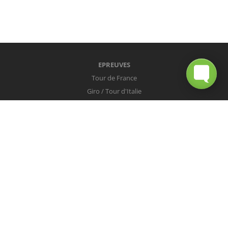
EPREUVES
Tour de France
Giro / Tour d'Italie
Vuelta / Tour d'Espagne
Milan-San Remo
Tour des Flandres
Paris-Roubaix
Liège-Bastogne-Liège
Tour de Lombardie
Championnats du Monde
COUREURS
Peter Sagan