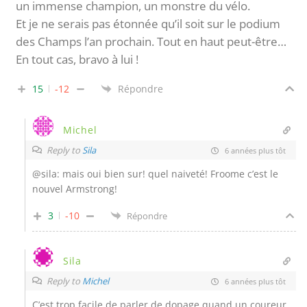
un immense champion, un monstre du vélo.
Et je ne serais pas étonnée qu’il soit sur le podium
des Champs l’an prochain. Tout en haut peut-être…
En tout cas, bravo à lui !
15
-12
Répondre
Michel
Reply to
Sila
6 années plus tôt
@sila: mais oui bien sur! quel naiveté! Froome c’est le
nouvel Armstrong!
3
-10
Répondre
Sila
Reply to
Michel
6 années plus tôt
C’est trop facile de parler de dopage quand un coureur