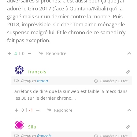
adversaires si proches. C’est aussi pour ça que j’ai
adoré le Giro 2017 (face à Quintana/Nibali) qu’il a
gagné mais sur un dernier contre la montre. Puis
2018, imprévisible. Ce cher Tom aime ménager le
suspense malgré lui. Et le chrono de ce samedi n’y
fait pas exception.
4
0
Répondre
françois
Reply to
moon
6 années plus tôt
arrêtons de dire que la sunweb est faible, 5 mecs dans
les 30 sur le dernier chrono….
0
-1
Répondre
Sila
Reply to
françois
6 années plus tôt