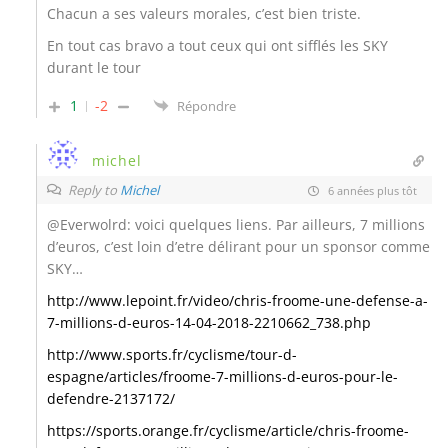
Chacun a ses valeurs morales, c’est bien triste.
En tout cas bravo a tout ceux qui ont sifflés les SKY
durant le tour
1
-2
Répondre
michel
Reply to
Michel
6 années plus tôt
@Everwolrd: voici quelques liens. Par ailleurs, 7 millions
d’euros, c’est loin d’etre délirant pour un sponsor comme
SKY…
http://www.lepoint.fr/video/chris-froome-une-defense-a-
7-millions-d-euros-14-04-2018-2210662_738.php
http://www.sports.fr/cyclisme/tour-d-
espagne/articles/froome-7-millions-d-euros-pour-le-
defendre-2137172/
https://sports.orange.fr/cyclisme/article/chris-froome-