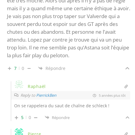
été très moche. Alors oui après il n’y a pas de règle
mais il y a quand même une certaine éthique à avoir.
Je vais pas non plus trop taper sur Valverde qui a
souvent perdu tout espoir sur des GT après des
chutes ou des abandons. Et personne ne l’avait
attendu. Lopez par contre je trouve qui va un peu
trop loin. Il ne me semble pas qu’Astana soit l’équipe
la plus fair play du peloton.
7
0
Répondre
Raphaël
Reply to
PierrickBen
5 années plus tôt
On se rappelera du saut de chaîne de schleck !
5
0
Répondre
Pierre