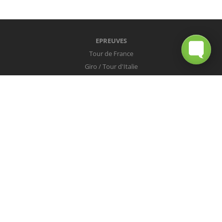
EPREUVES
Tour de France
Giro / Tour d'Italie
Vuelta / Tour d'Espagne
Milan-San Remo
Tour des Flandres
Paris-Roubaix
Liège-Bastogne-Liège
Tour de Lombardie
Championnats du Monde
COUREURS
Peter Sagan
Christopher Froome
Nairo Quintana