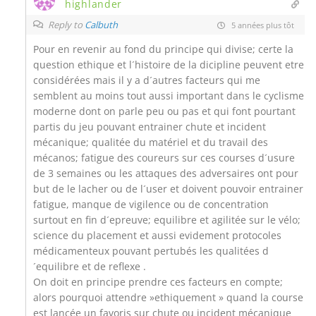
highlander
Reply to
Calbuth
5 années plus tôt
Pour en revenir au fond du principe qui divise; certe la
question ethique et l´histoire de la dicipline peuvent etre
considérées mais il y a d´autres facteurs qui me
semblent au moins tout aussi important dans le cyclisme
moderne dont on parle peu ou pas et qui font pourtant
partis du jeu pouvant entrainer chute et incident
mécanique; qualitée du matériel et du travail des
mécanos; fatigue des coureurs sur ces courses d´usure
de 3 semaines ou les attaques des adversaires ont pour
but de le lacher ou de l´user et doivent pouvoir entrainer
fatigue, manque de vigilence ou de concentration
surtout en fin d´epreuve; equilibre et agilitée sur le vélo;
science du placement et aussi evidement protocoles
médicamenteux pouvant pertubés les qualitées d
´equilibre et de reflexe .
On doit en principe prendre ces facteurs en compte;
alors pourquoi attendre »ethiquement » quand la course
est lancée un favoris sur chute ou incident mécanique