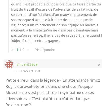
quand il est probable ou possible que ca fasse partie du
fruit du travail d´usure de l´adversité; de sa fatigue, de
son erreur d´apréciation; d´un mauvais placement; de
son manque d´aisance à frotter; de son manque de
vigilence; d´un relachement de son equipe au mauvais
moment; a la limite qu´on ne visse pas davantage mais
pas qu´on se relève; il ný a pas de cadeau à faire quand l
´objectif « doit » etre la gagne .
1
0
Répondre
vincent3869
5 années plus tôt
Petite erreur dans la légende « En attendant Primoz
Roglic qui avait été pris dans une chute, l’équipe
Movistar ne s’est pas attirée la sympathie de ses
adversaires ». C’est plutôt « en n’attendant pas
Roglic », non ?