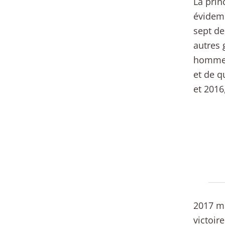
La prin
évidemm
sept de
autres 
hommes 
et de q
et 2016
2017 ma
victoir