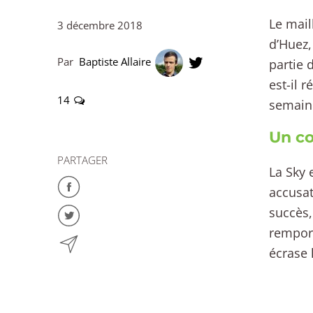
Le mail
3 décembre 2018
d’Huez,
Par
Baptiste Allaire
partie 
est-il 
14
semaine
Un co
PARTAGER
La Sky 
accusat
succès,
remport
écrase 