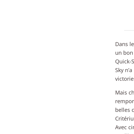
Dans le
un bon 
Quick-S
Sky n’a
victorie
Mais ch
remport
belles 
Critéri
Avec ci