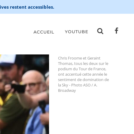
ives restent accessibles.
YOUTUBE
ACCUEIL
Chris Froome et Geraint
Thomas, tous les deux sur le
podium du Tour de France,
ont accentué cette année le
sentiment de domination de
la Sky - Photo ASO / A.
Broadway