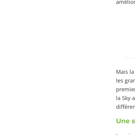
amélior
Mais la
les gra
premier
la Sky 
différe
Une s