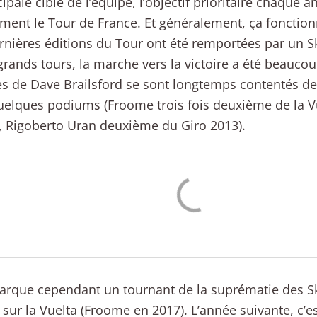
cipale cible de l’équipe, l’objectif prioritaire chaque a
ent le Tour de France. Et généralement, ça fonction
rnières éditions du Tour ont été remportées par un Sk
grands tours, la marche vers la victoire a été beauco
de Dave Brailsford se sont longtemps contentés de
uelques podiums (Froome trois fois deuxième de la V
, Rigoberto Uran deuxième du Giro 2013).
rque cependant un tournant de la suprématie des Sk
e sur la Vuelta (Froome en 2017). L’année suivante, c’