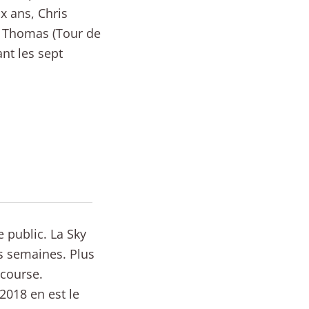
x ans, Chris
t Thomas (Tour de
nt les sept
e public. La Sky
is semaines. Plus
 course.
2018 en est le