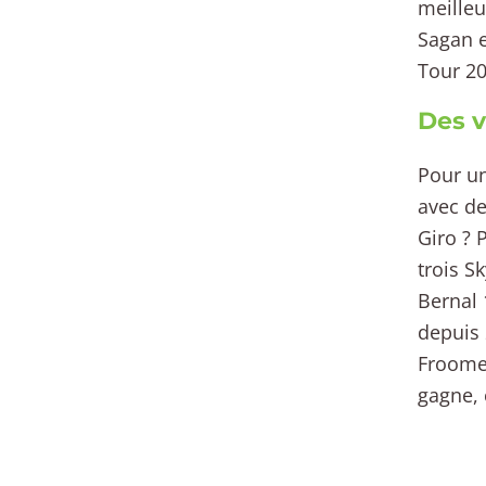
meilleu
Sagan e
Tour 20
Des v
Pour un
avec de
Giro ? 
trois S
Bernal 
depuis 
Froome)
gagne, 