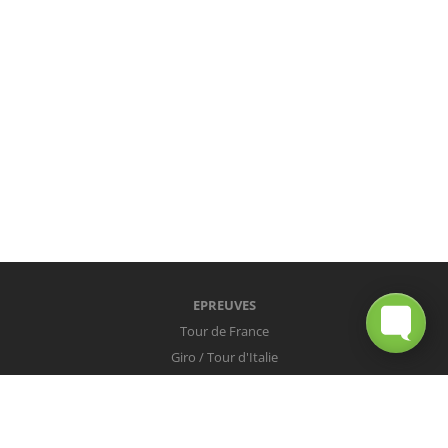
EPREUVES
Tour de France
Giro / Tour d'Italie
Vuelta / Tour d'Espagne
Milan-San Remo
Tour des Flandres