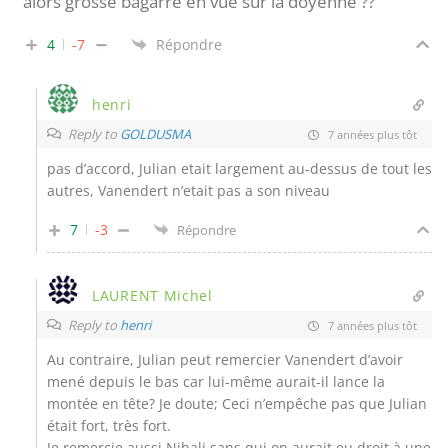
alors grosse bagarre en vue sur la doyenne ??
4
-7
Répondre
henri
Reply to
GOLDUSMA
7 années plus tôt
pas d’accord, Julian etait largement au-dessus de tout les
autres, Vanendert n’etait pas a son niveau
7
-3
Répondre
LAURENT Michel
Reply to
henri
7 années plus tôt
Au contraire, Julian peut remercier Vanendert d’avoir
mené depuis le bas car lui-même aurait-il lance la
montée en tête? Je doute; Ceci n’empêche pas que Julian
était fort, très fort.
Je remercie aussi Nibali sans qui on aurait eu droit à une