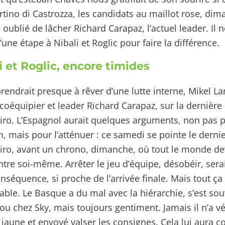
tino di Castrozza, les candidats au maillot rose, dim
ublié de lâcher Richard Carapaz, l’actuel leader. Il 
’une étape à Nibali et Roglic pour faire la différence.
i et Roglic, encore timides
rendrait presque à rêver d’une lutte interne, Mikel L
coéquipier et leader Richard Carapaz, sur la dernièr
iro. L’Espagnol aurait quelques arguments, non pas po
n, mais pour l’atténuer : ce samedi se pointe le derni
iro, avant un chrono, dimanche, où tout le monde dev
ntre soi-même. Arrêter le jeu d’équipe, désobéir, ser
nséquence, si proche de l’arrivée finale. Mais tout ç
ble. Le Basque a du mal avec la hiérarchie, s’est sou
ou chez Sky, mais toujours gentiment. Jamais il n’a v
e jaune et envoyé valser les consignes. Cela lui aura c