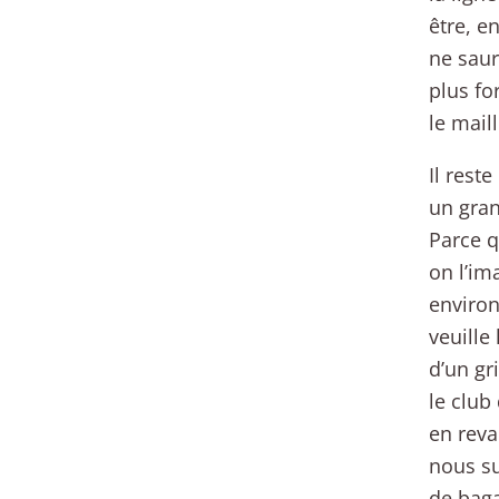
être, e
ne saur
plus fo
le maill
Il rest
un gran
Parce q
on l’im
environ
veuille 
d’un gr
le club
en reva
nous su
de baga