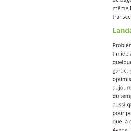
même lo
transce
Landa
Problèm
timide 
quelque
garde, 
optimis
aujourd
du temp
aussi q
pour po
que la 
Avena. 