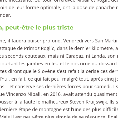
in de leur forme optimale, ont la dose de panache 
nder.
, peut-être le plus triste
e, il faudra puiser profond. Vendredi vers San Martin
attaque de Primoz Roglic, dans le dernier kilomètre, a
s seconds couteaux, mais ni Carapaz, ni Landa, son
pourtant les jambes en feu et le dos orné du dossard 
tes diront que le Slovène s’est refait la cerise ces dern
’hui, en fait, ce qui fait peu, malgré tout, après cinq
s – et conserve ses dernières forces pour samedi. Ils
ue Vincenzo Nibali, en 2016, avait attendu quasimen
usser à la faute le malheureux Steven Kruijswijk. Ils s
dernière étape de montagne est l’une des plus difficil
Mais il est peut-être plus simple de se résoudre, fina