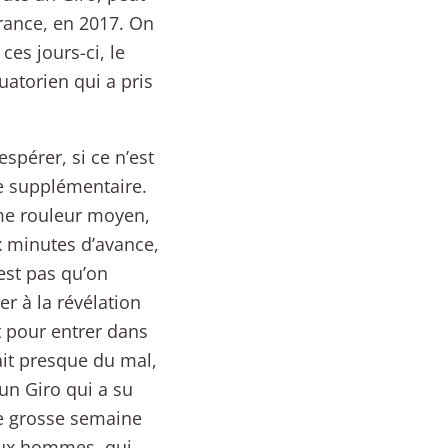
France, en 2017. On
ces jours-ci, le
quatorien qui a pris
spérer, si ce n’est
e supplémentaire.
me rouleur moyen,
x minutes d’avance,
’est pas qu’on
er à la révélation
t pour entrer dans
ait presque du mal,
un Giro qui a su
ne grosse semaine
deux hommes, qui