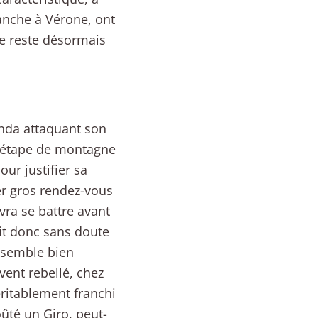
anche à Vérone, ont
ne reste désormais
anda attaquant son
e étape de montagne
ur justifier sa
er gros rendez-vous
ra se battre avant
ait donc sans doute
a semble bien
vent rebellé, chez
éritablement franchi
oûté un Giro, peut-