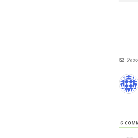
S'ab
6
COMM