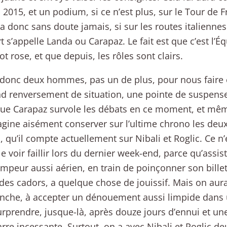
n 2015, et un podium, si ce n’est plus, sur le Tour de 
a donc sans doute jamais, si sur les routes italiennes 
rt s’appelle Landa ou Carapaz. Le fait est que c’est l’É
ot rose, et que depuis, les rôles sont clairs.
e donc deux hommes, pas un de plus, pour nous faire e
d renversement de situation, une pointe de suspens
ue Carapaz survole les débats en ce moment, et mê
agine aisément conserver sur l’ultime chrono les deu
, qu’il compte actuellement sur Nibali et Roglic. Ce n
le voir faillir lors du dernier week-end, parce qu’assist
impeur aussi aérien, en train de poinçonner son bille
 des cadors, a quelque chose de jouissif. Mais on aur
nche, à accepter un dénouement aussi limpide dans 
rprendre, jusque-là, après douze jours d’ennui et u
rre incessante. Surtout, on a avec Nibali et Roglic 