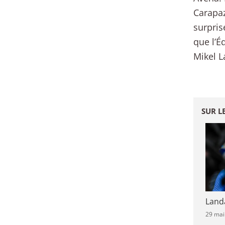
Carapaz
surpris
que l’É
Mikel L
SUR L
Land
29 mai