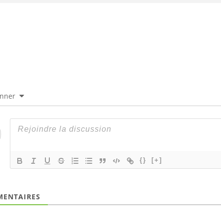
onner
{}
[+]
ENTAIRES