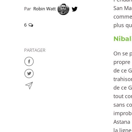
San Mar
Par
Robin Watt
comme o
plus qu
6
Nibal
PARTAGER
On se p
propre 
de ce G
trahiso
de ce G
tout co
sans co
improba
Astana 
la lign