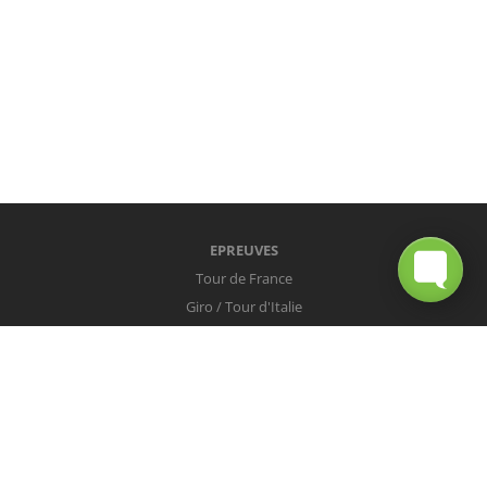
EPREUVES
Tour de France
Giro / Tour d'Italie
Vuelta / Tour d'Espagne
Milan-San Remo
Tour des Flandres
Paris-Roubaix
Liège-Bastogne-Liège
Tour de Lombardie