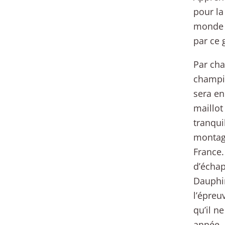
pour la
monde P
par ce 
Par cha
champio
sera en
maillot
tranqui
montagn
France.
d’échap
Dauphin
l’épreu
qu’il n
année, 