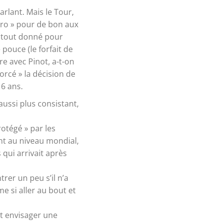
arlant. Mais le Tour,
 pro » pour de bon aux
a tout donné pour
 pouce (le forfait de
re avec Pinot, a-t-on
forcé » la décision de
6 ans.
aussi plus consistant,
rotégé » par les
ent au niveau mondial,
 qui arrivait après
trer un peu s’il n’a
e si aller au bout et
ut envisager une