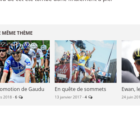
E MÊME THÈME
romotion de Gaudu
En quête de sommets
Ewan, l
s 2018 -
6
13 janvier 2017 -
4
24 juin 20