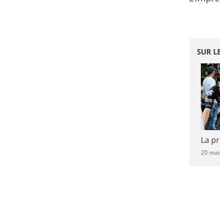
SUR L
La p
20 mar