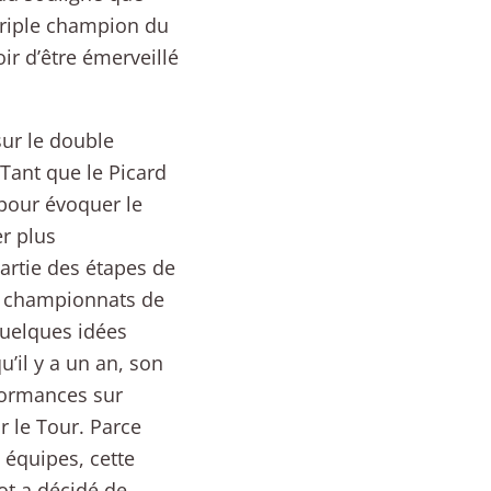
 triple champion du
ir d’être émerveillé
ur le double
Tant que le Picard
 pour évoquer le
er plus
partie des étapes de
s championnats de
 quelques idées
’il y a un an, son
rformances sur
r le Tour. Parce
s équipes, cette
ot a décidé de