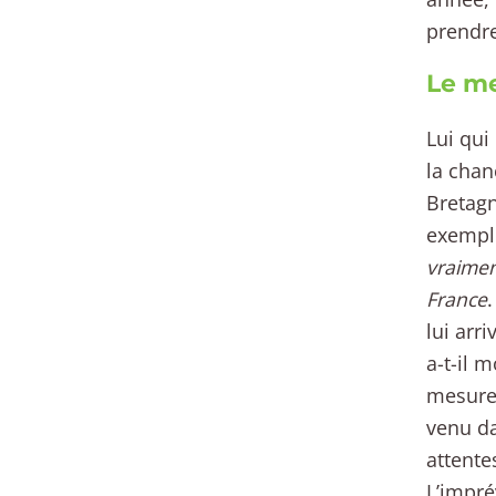
prendre
Le me
Lui qui
la chan
Bretagn
exemple
vraimen
France
lui arr
a-t-il 
mesure 
venu da
attente
L’impré