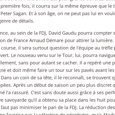
 première fois, il courra sur la même épreuve que le
eter Sagan. Et à son âge, on ne peut pas lui en voulo
genre de détails.
nce, au sein de la FDJ, David Gaudu pourra compter s
n de France Arnaud Démare pour attirer la lumière. 
 course, il sera surtout question de l’équipe au trèfle
 vert. Le nouveau venu sur le Tour, lui, pourra navigu
llement, sans pour autant se cacher. Il a repéré une 
e et doit même faire un tour sur les pavés avant le
 Dans un coin de sa tête, il le reconnaît, se trouvent
pées. Après un début de saison un peu plus discret qu
é l’a rassuré. C’est sans doute aussi grâce à ses pe
ve savoyarde qu’il a obtenu sa place dans les huit pou
e faut pas minimiser le pari de la FDJ. La réduction de
ne favorise pas la sélection de néophytes, mais Madi