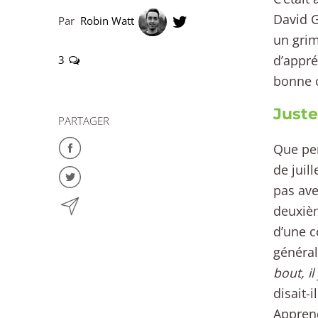
David G
Par
Robin Watt
un grim
d’appré
3
bonne 
Juste
PARTAGER
Que per
de juil
pas ave
deuxièm
d’une c
général
bout, il
disait-
Apprend