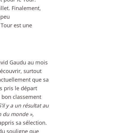
llet. Finalement,
 peu
 Tour est une
David Gaudu au mois
découvrir, surtout
 actuellement que sa
 pris le départ
n bon classement
S’il y a un résultat au
fin du monde »
,
appris sa sélection.
du souligne que