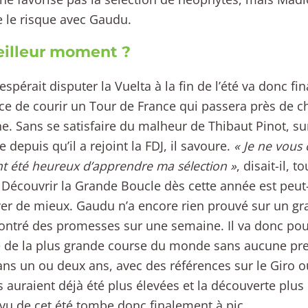
 le risque avec Gaudu.
illeur moment ?
 espérait disputer la Vuelta à la fin de l’été va donc f
ce de courir un Tour de France qui passera près de ch
e. Sans se satisfaire du malheur de Thibaut Pinot, sur
 depuis qu’il a rejoint la FDJ, il savoure.
« Je ne vous 
t été heureux d’apprendre ma sélection »
, disait-il, 
. Découvrir la Grande Boucle dès cette année est peut-
iver de mieux. Gaudu n’a encore rien prouvé sur un gra
montré des promesses sur une semaine. Il va donc pou
de la plus grande course du monde sans aucune press
ns un ou deux ans, avec des références sur le Giro ou
s auraient déjà été plus élevées et la découverte plu
vu de cet été tombe donc finalement à pic.