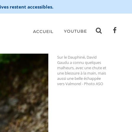
ives restent accessibles.
YOUTUBE
ACCUEIL
Sur le Dauphiné, David
Gaudu a connu quelques
malheurs, avec une chute et
une blessure à la main, mais
aussi une belle échappée
vers Valmorel - Photo ASO