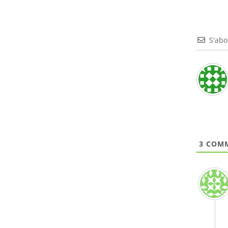
S'ab
3
COMM