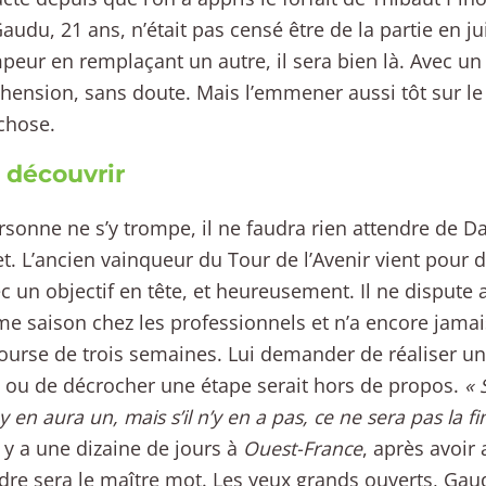
audu, 21 ans, n’était pas censé être de la partie en jui
peur en remplaçant un autre, il sera bien là. Avec un
hension, sans doute. Mais l’emmener aussi tôt sur le
chose.
 découvrir
sonne ne s’y trompe, il ne faudra rien attendre de 
let. L’ancien vainqueur du Tour de l’Avenir vient pour 
c un objectif en tête, et heureusement. Il ne dispute
e saison chez les professionnels et n’a encore jamais
ourse de trois semaines. Lui demander de réaliser u
 ou de décrocher une étape serait hors de propos.
« 
 y en aura un, mais s’il n’y en a pas, ce ne sera pas la 
il y a une dizaine de jours à
Ouest-France
, après avoir 
re sera le maître mot. Les yeux grands ouverts, Gau