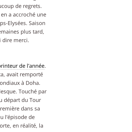
aucoup de regrets.
l en a accroché une
mps-Elysées. Saison
emaines plus tard,
 dire merci.
rinteur de l’année
.
a, avait remporté
Mondiaux à Doha.
rdesque. Touché par
au départ du Tour
première dans sa
nu l’épisode de
te, en réalité, la