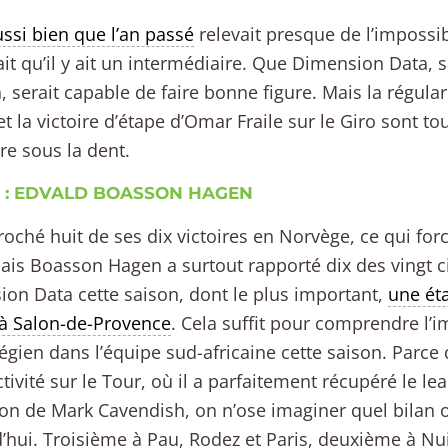
ssi bien que l’an passé
relevait presque de l’impossi
it qu’il y ait un intermédiaire. Que Dimension Data, s
, serait capable de faire bonne figure. Mais la régula
t la victoire d’étape d’Omar Fraile sur le Giro sont tout
re sous la dent.
P : EDVALD BOASSON HAGEN
croché huit de ses dix victoires en Norvège, ce qui f
Mais Boasson Hagen a surtout rapporté dix des vingt 
on Data cette saison, dont le plus important,
une ét
à Salon-de-Provence
. Cela suffit pour comprendre l’
égien dans l’équipe sud-africaine cette saison. Parce 
tivité sur le Tour, où il a parfaitement récupéré le le
on de Mark Cavendish, on n’ose imaginer quel bilan on
’hui. Troisième à Pau, Rodez et Paris, deuxième à Nu