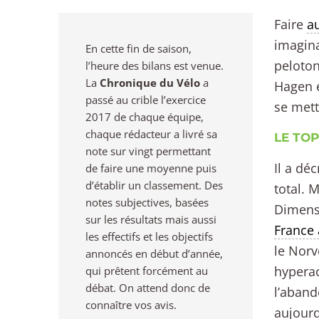
Faire
au
imagina
En cette fin de saison,
peloton
l’heure des bilans est venue.
La
Chronique du Vélo
a
Hagen e
passé au crible l’exercice
se mett
2017 de chaque équipe,
chaque rédacteur a livré sa
LE TO
note sur vingt permettant
Il a dé
de faire une moyenne puis
d’établir un classement. Des
total. 
notes subjectives, basées
Dimensi
sur les résultats mais aussi
France 
les effectifs et les objectifs
le Norv
annoncés en début d’année,
hyperac
qui prêtent forcément au
débat. On attend donc de
l’aband
connaître vos avis.
aujourd