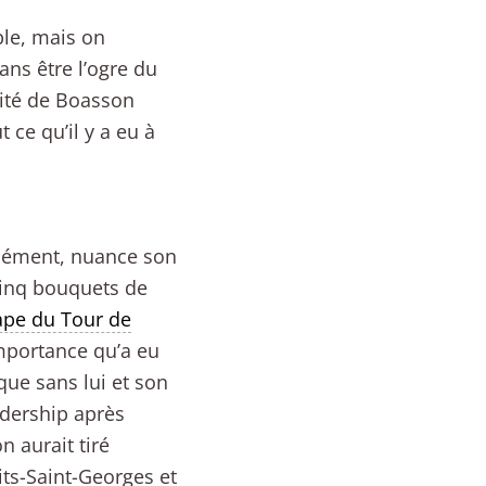
ble, mais on
ans être l’ogre du
rité de Boasson
 ce qu’il y a eu à
orcément, nuance son
cinq bouquets de
ape du Tour de
importance qu’a eu
que sans lui et son
adership après
 aurait tiré
its-Saint-Georges et