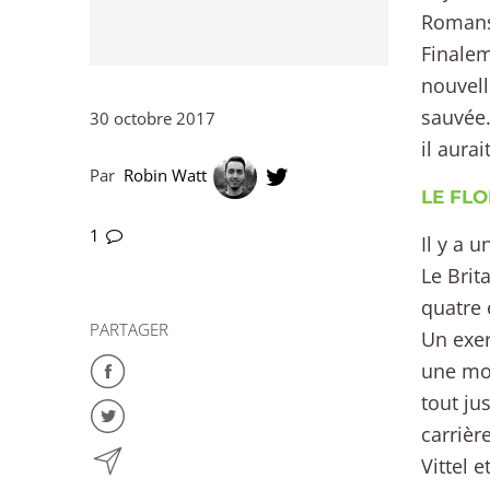
Romans-
Finalem
nouvell
sauvée.
30 octobre 2017
il aura
Par
Robin Watt
LE FL
1
Il y a 
Le Brit
quatre 
PARTAGER
Un exer
une mo
tout ju
carrièr
Vittel 