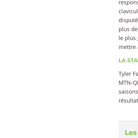
respons
clavicu
disputé
plus de
le plus
mettre 
LA STAT
Tyler Fa
MTN-Qhu
saisons
résulta
Les