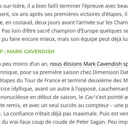
sur-Isère, il a bien failli terminer l’épreuve avec be
ent, six ans après ses premières victoires d’étapes, i
e, en costaud, deux jours avant l’arrivée sur les Cha
 Pas loin d’être sacré champion d’Europe quelques s
it pu faire encore mieux, mais son équipe peut déjà lui
OP : MARK CAVENDISH
un peu moins d’un an,
nous élisions Mark Cavendish sp
annique, pour sa première saison chez Dimension Dat
étapes du Tour de France et terminé deuxième des 
cice idyllique, avant un autre à l’opposé, cauchema
nonucléose en début de saison, le
Cav’
s’est pointé 
ste remis, et avec un seul succès au compteur – une 
e. La confiance n’était déjà pas maximale. Puis est ve
et du vrai-faux coup de coude de Peter Sagan. Peu impor