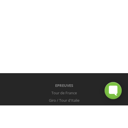
EPREUVES
Tour de France
Giro / Tour d'Italie
Vuelta / Tour d'Espagne
Milan-San Remo
Tour des Flandres