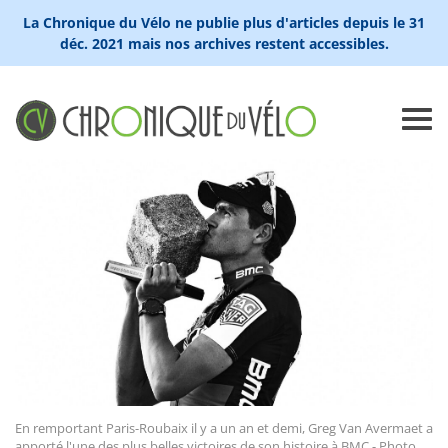
La Chronique du Vélo ne publie plus d'articles depuis le 31
déc. 2021 mais nos archives restent accessibles.
En remportant Paris-Roubaix il y a un an et demi, Greg Van Avermaet a
apporté l'une des plus belles victoires de son histoire à BMC - Photo