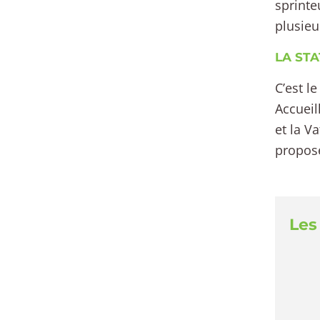
sprinte
plusieu
LA STAT
C’est l
Accueil
et la V
proposé
Les