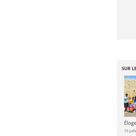
SUR L
Élog
16 juil