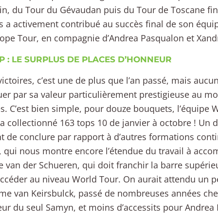
n, du Tour du Gévaudan puis du Tour de Toscane fin
s a activement contribué au succès final de son équ
ope Tour, en compagnie d’Andrea Pasqualon et Xand
P : LE SURPLUS DE PLACES D’HONNEUR
ictoires, c’est une de plus que l’an passé, mais auc
uer par sa valeur particulièrement prestigieuse au mo
. C’est bien simple, pour douze bouquets, l’équipe 
a collectionné 163 tops 10 de janvier à octobre ! Un d
de conclure par rapport à d’autres formations conti
, qui nous montre encore l’étendue du travail à acco
re van der Schueren, qui doit franchir la barre supérieu
accéder au niveau World Tour. On aurait attendu un p
me van Keirsbulck, passé de nombreuses années chez
ur du seul Samyn, et moins d’accessits pour Andrea 