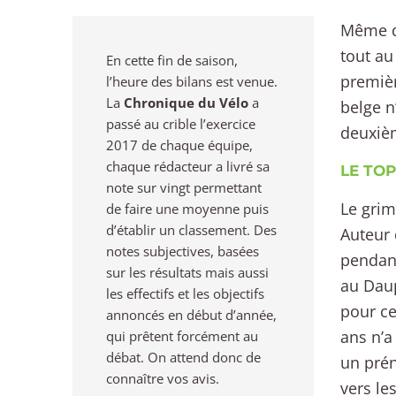
Même dé
tout au
En cette fin de saison,
premièr
l’heure des bilans est venue.
La
Chronique du Vélo
a
belge n
passé au crible l’exercice
deuxièm
2017 de chaque équipe,
chaque rédacteur a livré sa
LE TOP
note sur vingt permettant
Le gri
de faire une moyenne puis
d’établir un classement. Des
Auteur 
notes subjectives, basées
pendant
sur les résultats mais aussi
au Daup
les effectifs et les objectifs
pour ce
annoncés en début d’année,
ans n’a
qui prêtent forcément au
débat. On attend donc de
un prén
connaître vos avis.
vers le