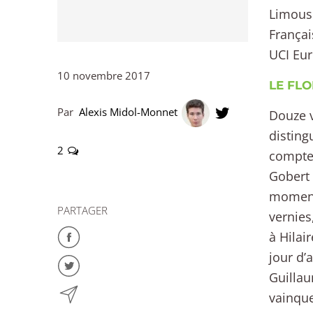
Limousi
Françai
UCI Eur
10 novembre 2017
LE FLO
Par
Alexis Midol-Monnet
Douze v
disting
2
comptes
Gobert 
moment 
PARTAGER
vernies
à Hilai
jour d’
Guillau
vainque