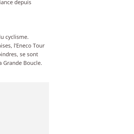
fiance depuis
du cyclisme.
aises, l’Eneco Tour
oindres, se sont
la Grande Boucle.