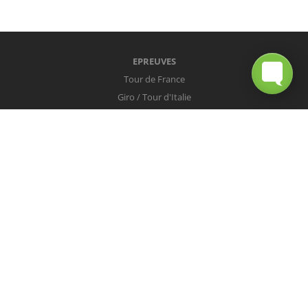
EPREUVES
Tour de France
Giro / Tour d'Italie
Vuelta / Tour d'Espagne
Milan-San Remo
Tour des Flandres
Paris-Roubaix
Liège-Bastogne-Liège
Tour de Lombardie
Championnats du Monde
COUREURS
Peter Sagan
Christopher Froome
Nairo Quintana