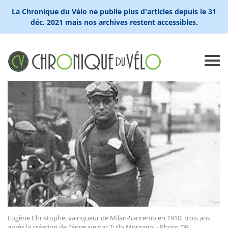
La Chronique du Vélo ne publie plus d'articles depuis le 31
déc. 2021 mais nos archives restent accessibles.
Eugène Christophe, vainqueur de Milan-Sanremo en 1910, trois ans
après la création de l'épreuve par Tullo Morgagni - Photo DR