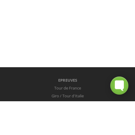
EPREUVES
Tour de France
Giro / Tour d'Italie
Vuelta / Tour d'Espagne
Milan-San Remo
Tour des Flandres
Paris-Roubaix