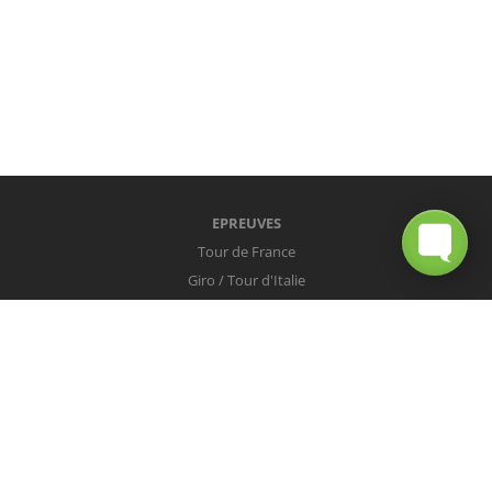
EPREUVES
Tour de France
Giro / Tour d'Italie
Vuelta / Tour d'Espagne
Milan-San Remo
Tour des Flandres
Paris-Roubaix
Liège-Bastogne-Liège
Tour de Lombardie
Championnats du Monde