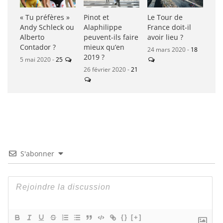
« Tu préfères »
Pinot et
Le Tour de
Andy Schleck ou
Alaphilippe
France doit-il
Alberto
peuvent-ils faire
avoir lieu ?
Contador ?
mieux qu’en
24 mars 2020 -
18
2019 ?
5 mai 2020 -
25
26 février 2020 -
21
S'abonner
{}
[+]