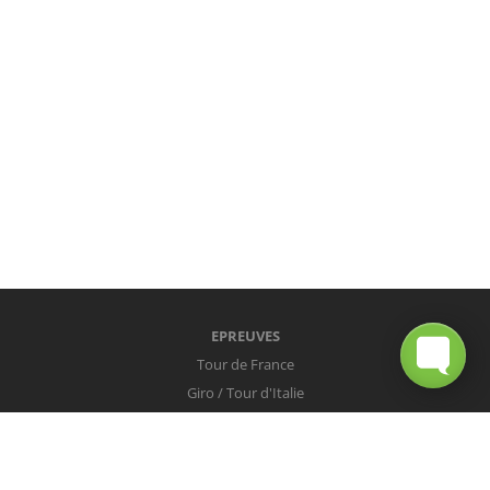
EPREUVES
Tour de France
Giro / Tour d'Italie
Vuelta / Tour d'Espagne
Milan-San Remo
Tour des Flandres