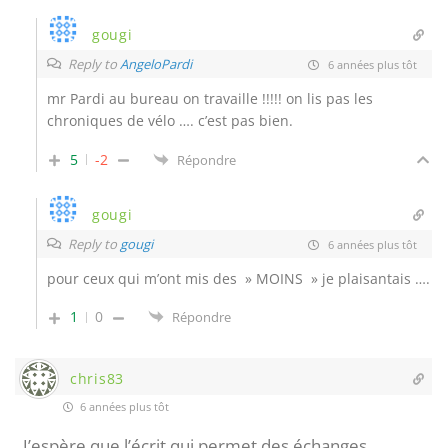
gougi
Reply to
AngeloPardi
6 années plus tôt
mr Pardi au bureau on travaille !!!!! on lis pas les
chroniques de vélo …. c’est pas bien.
5
-2
Répondre
gougi
Reply to
gougi
6 années plus tôt
pour ceux qui m’ont mis des » MOINS » je plaisantais ….
1
0
Répondre
chris83
6 années plus tôt
J’espère que l’écrit qui permet des échanges