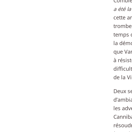
Comble 
a été la
cette a
trombe 
temps d
la démo
que Van
à résis
difficul
de la V
Deux se
d’ambia
les adv
Canniba
résoudr