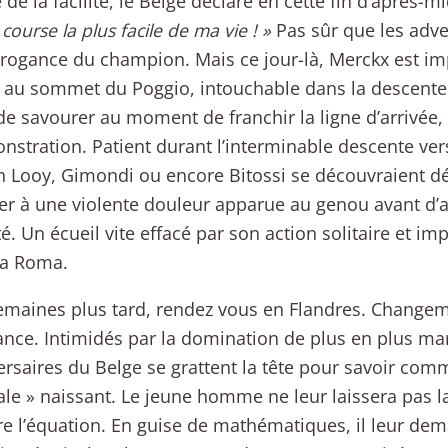
de la facilité, le Belge déclare en cette fin d’après-m
 course la plus facile de ma vie ! »
Pas sûr que les adve
rrogance du champion. Mais ce jour-là, Merckx est imp
au sommet du Poggio, intouchable dans la descente 
e savourer au moment de franchir la ligne d’arrivée,
nstration. Patient durant l’interminable descente ver
 Looy, Gimondi ou encore Bitossi se découvraient dé
ter à une violente douleur apparue au genou avant d’a
té. Un écueil vite effacé par son action solitaire et im
ia Roma.
maines plus tard, rendez vous en Flandres. Changem
nce. Intimidés par la domination de plus en plus m
ersaires du Belge se grattent la tête pour savoir comm
le » naissant. Le jeune homme ne leur laissera pas la
e l’équation. En guise de mathématiques, il leur d