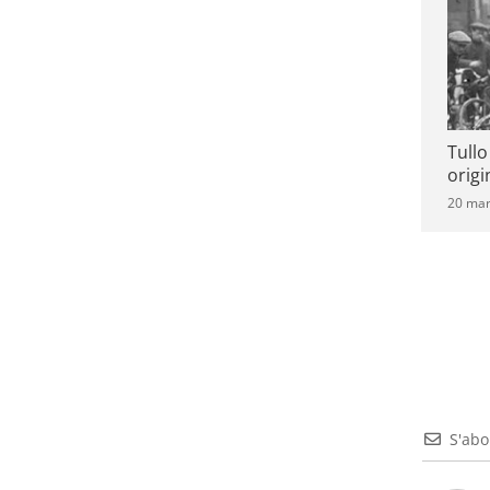
Tull
origi
20 mar
S'ab