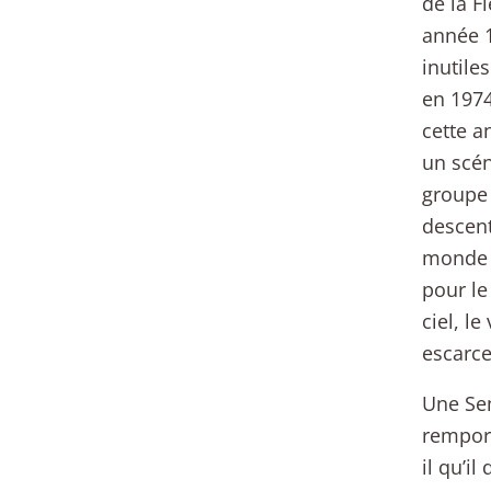
de la F
année 1
inutile
en 1974
cette a
un scén
groupe 
descent
monde à
pour le
ciel, l
escarce
Une Sem
remport
il qu’i