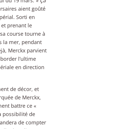
idi du 19 mars:
« Ça
rsaires aient goûté
érial. Sorti en
et prenant le
 sa course tourne à
s la mer, pendant
jà, Merckx parvient
border l’ultime
périale en direction
ent de décor, et
arquée de Merckx,
ent battre ce «
 possibilité de
emandera de compter