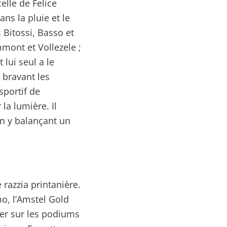
elle de Felice
ns la pluie et le
 Bitossi, Basso et
mmont et Vollezele ;
lui seul a le
 bravant les
sportif de
la lumière. Il
n y balançant un
 razzia printanière.
o, l’Amstel Gold
ter sur les podiums