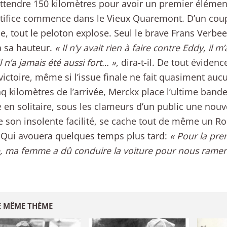
 attendre 150 kilomètres pour avoir un premier élémen
rtifice commence dans le Vieux Quaremont. D’un coup
ce, tout le peloton explose. Seul le brave Frans Verbee
à sa hauteur.
« Il n’y avait rien à faire contre Eddy, il m
l n’a jamais été aussi fort… »
, dira-t-il. De tout évidenc
 victoire, même si l’issue finale ne fait quasiment auc
nq kilomètres de l’arrivée, Merckx place l’ultime bande
ée en solitaire, sous les clameurs d’un public une nouv
e son insolente facilité, se cache tout de même un R
t. Qui avouera quelques temps plus tard:
« Pour la pre
e, ma femme a dû conduire la voiture pour nous ramen
E MÊME THÈME