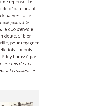
t de réponse. Le
 de pédale brutal
ck parvient à se
’a usé jusqu’à la
e, le duo s’envole
un doute. Si bien
rille, pour regagner
elle fois conquis.
oi Eddy harassé par
mière fois de ma
er à la maison… »