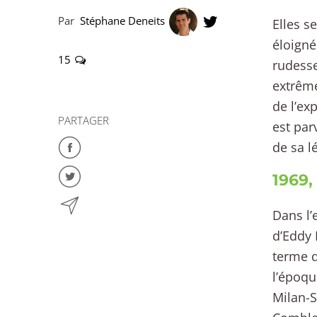
Par
Stéphane Deneits
Elles s
éloigné
15
rudesse
extrême
de l’ex
PARTAGER
est par
de sa l
1969,
Dans l’
d’Eddy 
terme d
l’époqu
Milan-S