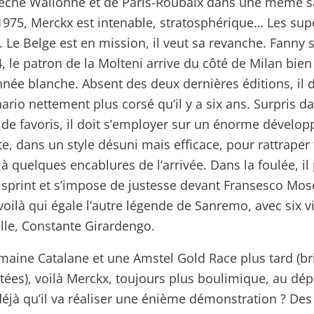
lèche Wallonne et de Paris-Roubaix dans une même sa
975, Merckx est intenable, stratosphérique… Les supe
s. Le Belge est en mission, il veut sa revanche. Fanny 
, le patron de la Molteni arrive du côté de Milan bien
nnée blanche. Absent des deux dernières éditions, il
ario nettement plus corsé qu’il y a six ans. Surpris d
de favoris, il doit s’employer sur un énorme dévelo
e, dans un style désuni mais efficace, pour rattraper 
 quelques encablures de l’arrivée. Dans la foulée, il
 sprint et s’impose de justesse devant Fransesco Moser
e voilà qui égale l’autre légende de Sanremo, avec six 
lle, Constante Girardengo.
aine Catalane et une Amstel Gold Race plus tard (b
ées), voilà Merckx, toujours plus boulimique, au dép
l déjà qu’il va réaliser une énième démonstration ? De