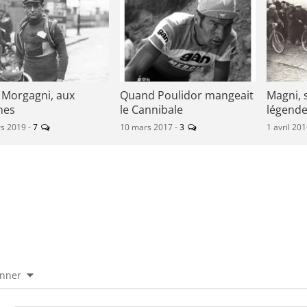
o Morgagni, aux
Quand Poulidor mangeait
Magni, 
nes
le Cannibale
légend
s 2019 -
7
10 mars 2017 -
3
1 avril 20
onner