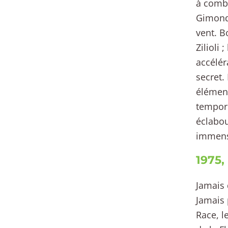
à combi
Gimondi
vent. B
Zilioli
accélér
secret.
élément
tempori
éclabou
immens
1975,
Jamais 
Jamais 
Race, l