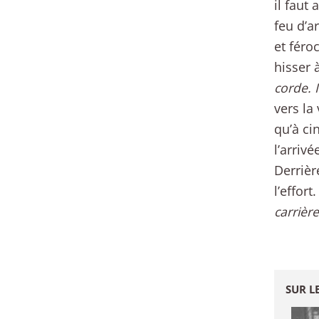
il faut
feu d’a
et féro
hisser 
corde. I
vers la
qu’à ci
l’arriv
Derrièr
l’effor
carrièr
SUR L