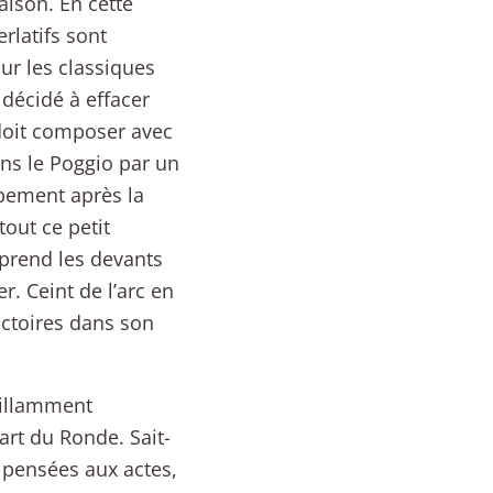
ison. En cette
rlatifs sont
sur les classiques
 décidé à effacer
 doit composer avec
ans le Poggio par un
ppement après la
tout ce petit
 prend les devants
. Ceint de l’arc en
victoires dans son
rillamment
art du Ronde. Sait-
s pensées aux actes,