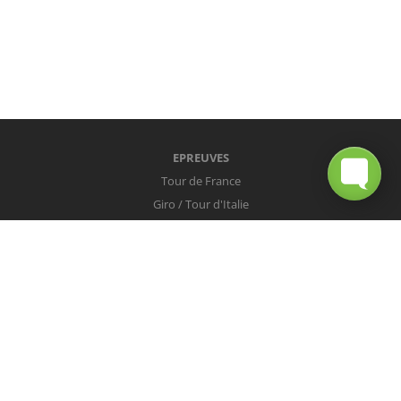
EPREUVES
Tour de France
Giro / Tour d'Italie
Vuelta / Tour d'Espagne
Milan-San Remo
Tour des Flandres
Paris-Roubaix
Liège-Bastogne-Liège
Tour de Lombardie
Championnats du Monde
COUREURS